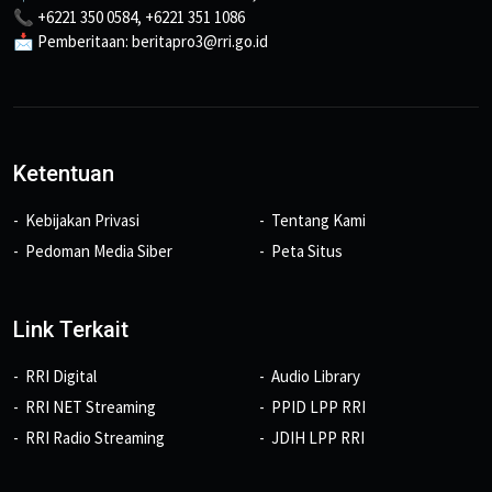
📞 +6221 350 0584, +6221 351 1086
📩 Pemberitaan: beritapro3@rri.go.id
Ketentuan
Kebijakan Privasi
Tentang Kami
Pedoman Media Siber
Peta Situs
Link Terkait
RRI Digital
Audio Library
RRI NET Streaming
PPID LPP RRI
RRI Radio Streaming
JDIH LPP RRI