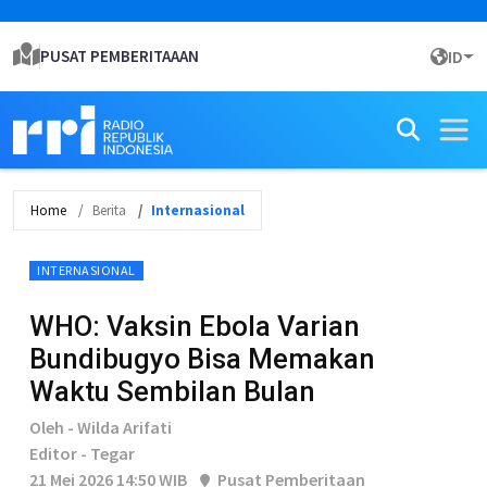
PUSAT PEMBERITAAAN
ID
Home
Berita
Internasional
INTERNASIONAL
WHO: Vaksin Ebola Varian
Bundibugyo Bisa Memakan
Waktu Sembilan Bulan
Oleh - Wilda Arifati
Editor - Tegar
21 Mei 2026 14:50 WIB
Pusat Pemberitaan