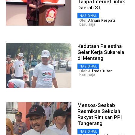
Tanpa Internet untuk
Daerah 3T
NASIONAL
Oleh
Afriani Respati
baru saja
Kedutaan Palestina
Gelar Kerja Sukarela
di Menteng
NASIONAL
Oleh
Alfreds Tuter
baru saja
Mensos-Seskab
Resmikan Sekolah
Rakyat Rintisan PPI
Tangerang
NASIONAL