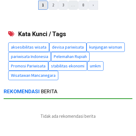
1
2
3
…
8
›
Kata Kunci / Tags
aksesibilitas wisata
devisa pariwisata
kunjungan wisman
pariwisata Indonesia
Pelemahan Rupiah
Promosi Pariwisata
stabilitas ekonomi
umkm
Wisatawan Mancanegara
REKOMENDASI
BERITA
Tidak ada rekomendasi berita