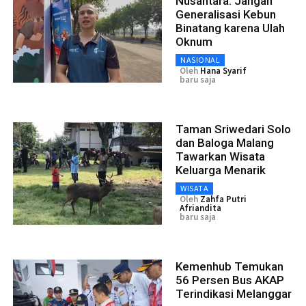
Nusantara: Jangan
Generalisasi Kebun
Binatang karena Ulah
Oknum
NASIONAL
Oleh
Hana Syarif
baru saja
Taman Sriwedari Solo
dan Baloga Malang
Tawarkan Wisata
Keluarga Menarik
WISATA
Oleh
Zahfa Putri
Afriandita
baru saja
Kemenhub Temukan
56 Persen Bus AKAP
Terindikasi Melanggar