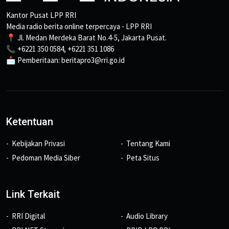
Kantor Pusat LPP RRI
Media radio berita online terpercaya - LPP RRI
📍 Jl. Medan Merdeka Barat No.4-5, Jakarta Pusat.
📞 +6221 350 0584, +6221 351 1086
📩 Pemberitaan: beritapro3@rri.go.id
Ketentuan
Kebijakan Privasi
Tentang Kami
Pedoman Media Siber
Peta Situs
Link Terkait
RRI Digital
Audio Library