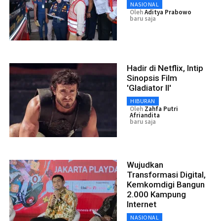
NASIONAL
Oleh
Aditya Prabowo
baru saja
Hadir di Netflix, Intip
Sinopsis Film
'Gladiator II'
HIBURAN
Oleh
Zahfa Putri
Afriandita
baru saja
Wujudkan
Transformasi Digital,
Kemkomdigi Bangun
2.000 Kampung
Internet
NASIONAL