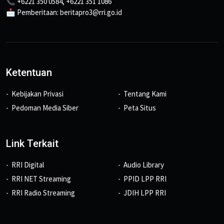
📞 +6221 350 0584, +6221 351 1086
📩 Pemberitaan: beritapro3@rri.go.id
Ketentuan
Kebijakan Privasi
Tentang Kami
Pedoman Media Siber
Peta Situs
Link Terkait
RRI Digital
Audio Library
RRI NET Streaming
PPID LPP RRI
RRI Radio Streaming
JDIH LPP RRI