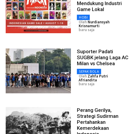
Mendukung Industri
Game Lokal
HOBI
Oleh
Nurdiansyah
Krisnamurti
baru saja
Suporter Padati
SUGBK jelang Laga AC
Milan vs Chelsea
SEPAK BOLA
Oleh
Zahfa Putri
Afriandita
baru saja
Perang Gerilya,
Strategi Sudirman
Pertahankan
Kemerdekaan