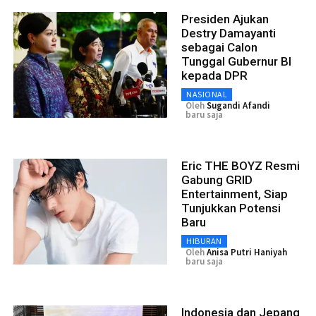
Presiden Ajukan
Destry Damayanti
sebagai Calon
Tunggal Gubernur BI
kepada DPR
NASIONAL
Oleh
Sugandi Afandi
baru saja
Eric THE BOYZ Resmi
Gabung GRID
Entertainment, Siap
Tunjukkan Potensi
Baru
HIBURAN
Oleh
Anisa Putri Haniyah
baru saja
Indonesia dan Jepang