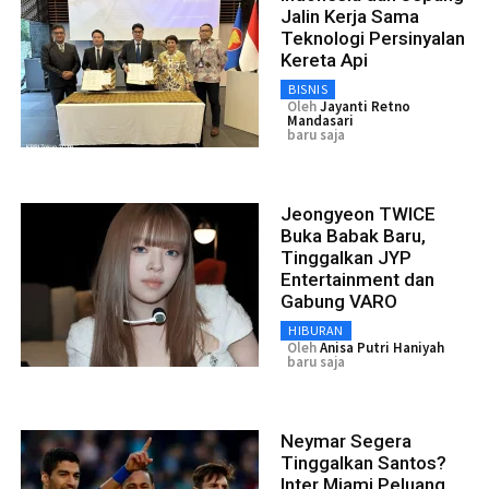
Jalin Kerja Sama
Teknologi Persinyalan
Kereta Api
BISNIS
Oleh
Jayanti Retno
Mandasari
baru saja
Jeongyeon TWICE
Buka Babak Baru,
Tinggalkan JYP
Entertainment dan
Gabung VARO
HIBURAN
Oleh
Anisa Putri Haniyah
baru saja
Neymar Segera
Tinggalkan Santos?
Inter Miami Peluang