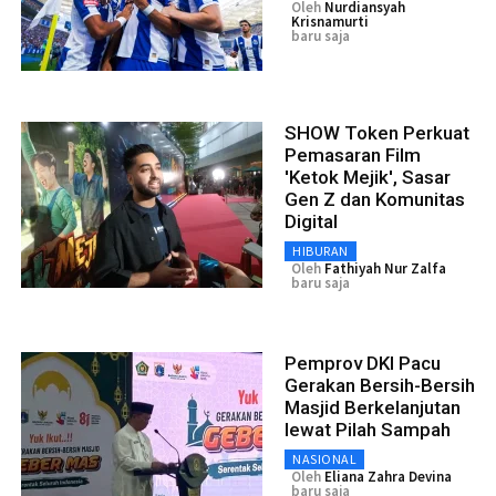
Oleh
Nurdiansyah
Krisnamurti
baru saja
SHOW Token Perkuat
Pemasaran Film
'Ketok Mejik', Sasar
Gen Z dan Komunitas
Digital
HIBURAN
Oleh
Fathiyah Nur Zalfa
baru saja
Pemprov DKI Pacu
Gerakan Bersih-Bersih
Masjid Berkelanjutan
lewat Pilah Sampah
NASIONAL
Oleh
Eliana Zahra Devina
baru saja