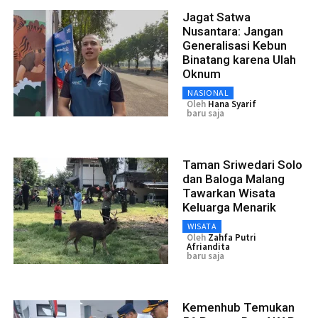
Jagat Satwa
Nusantara: Jangan
Generalisasi Kebun
Binatang karena Ulah
Oknum
NASIONAL
Oleh
Hana Syarif
baru saja
Taman Sriwedari Solo
dan Baloga Malang
Tawarkan Wisata
Keluarga Menarik
WISATA
Oleh
Zahfa Putri
Afriandita
baru saja
Kemenhub Temukan