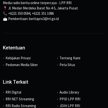
Media radio berita online terpercaya - LPP RRI
📍 Jl. Medan Merdeka Barat No.4-5, Jakarta Pusat.
📞 +6221 350 0584, +6221 351 1086
📩 Pemberitaan: beritapro3@rri.go.id
Ketentuan
Kebijakan Privasi
Tentang Kami
Pedoman Media Siber
Peta Situs
Link Terkait
RRI Digital
Audio Library
RRI NET Streaming
PPID LPP RRI
RRI Radio Streaming
JDIH LPP RRI