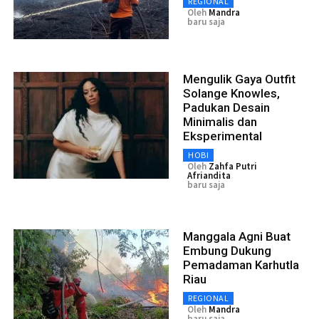
REGIONAL
Oleh
Mandra
baru saja
Mengulik Gaya Outfit
Solange Knowles,
Padukan Desain
Minimalis dan
Eksperimental
HOBI
Oleh
Zahfa Putri
Afriandita
baru saja
Manggala Agni Buat
Embung Dukung
Pemadaman Karhutla
Riau
REGIONAL
Oleh
Mandra
baru saja