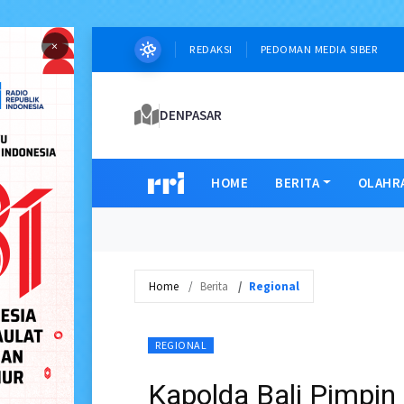
×
REDAKSI
PEDOMAN MEDIA SIBER
DENPASAR
HOME
BERITA
OLAHR
Home
Berita
Regional
REGIONAL
Kapolda Bali Pimpin