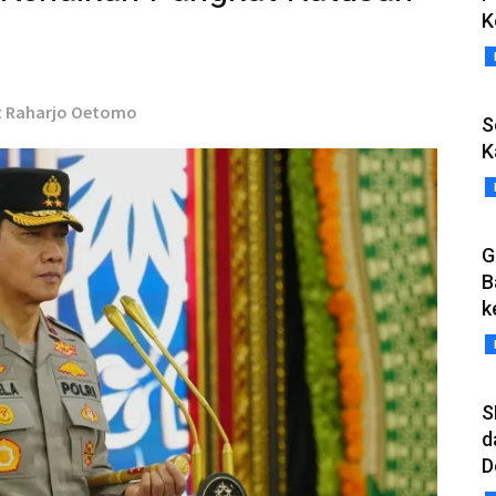
K
at Raharjo Oetomo
S
K
G
B
k
S
d
D