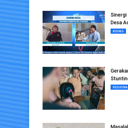
Sinergi
Desa A
BISNIS
Gerakan
Stuntin
REGIONA
Masala