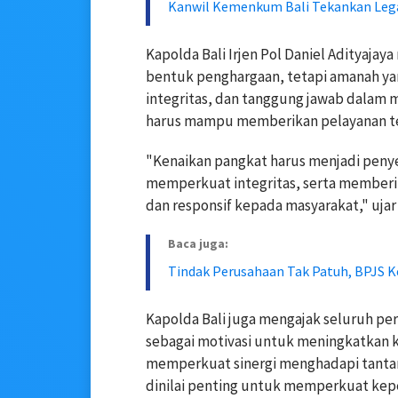
Kanwil Kemenkum Bali Tekankan Lega
Kapolda Bali Irjen Pol Daniel Adityaj
bentuk penghargaan, tetapi amanah yan
integritas, dan tanggung jawab dalam 
harus mampu memberikan pelayanan te
"Kenaikan pangkat harus menjadi penye
memperkuat integritas, serta memberi
dan responsif kepada masyarakat," ujar I
Baca juga:
Tindak Perusahaan Tak Patuh, BPJS 
Kapolda Bali juga mengajak seluruh p
sebagai motivasi untuk meningkatkan k
memperkuat sinergi menghadapi tantan
dinilai penting untuk memperkuat keper