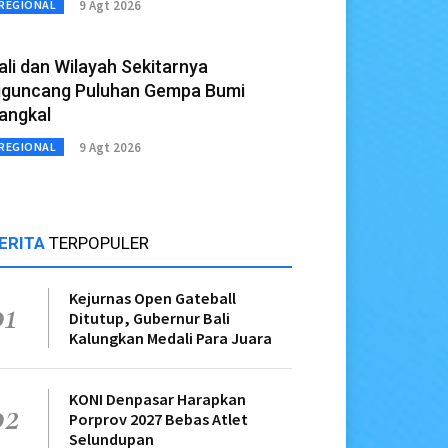
9 Agt 2026
REGIONAL
ali dan Wilayah Sekitarnya
iguncang Puluhan Gempa Bumi
angkal
9 Agt 2026
REGIONAL
ERITA
TERPOPULER
Kejurnas Open Gateball
01
Ditutup, Gubernur Bali
Kalungkan Medali Para Juara
KONI Denpasar Harapkan
02
Porprov 2027 Bebas Atlet
Selundupan