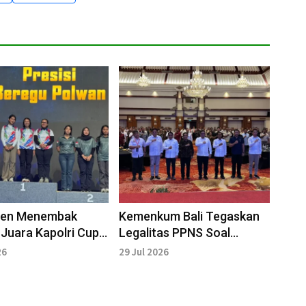
gen Menembak
Kemenkum Bali Tegaskan
Juara Kapolri Cup
Legalitas PPNS Soal
sional
Kepastian Hukum
26
29 Jul 2026
Penyidikan