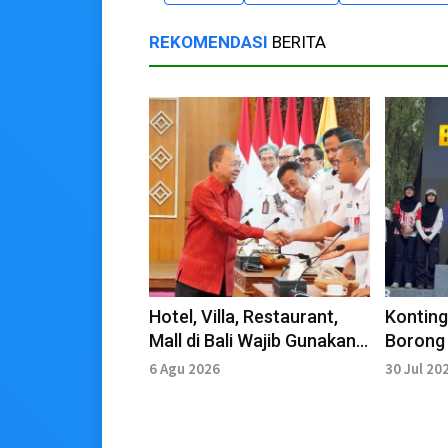
REKOMENDASI
BERITA
Hotel, Villa, Restaurant,
Kontin
Mall di Bali Wajib Gunakan
Borong 
PLTS Atap
2026 Na
6 Agu 2026
30 Jul 20