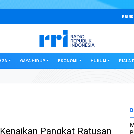
RRINE
AGA
GAYA HIDUP
EKONOMI
HUKUM
PIALA 
B
M
 Kenaikan Pangkat Ratusan
P