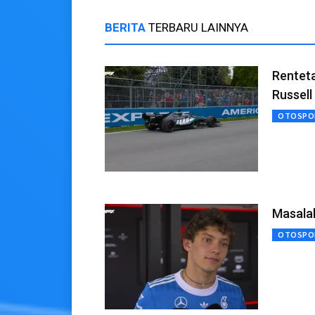
BERITA
TERBARU LAINNYA
Rentet
Russell
OTOSPO
Masalah
OTOSPO