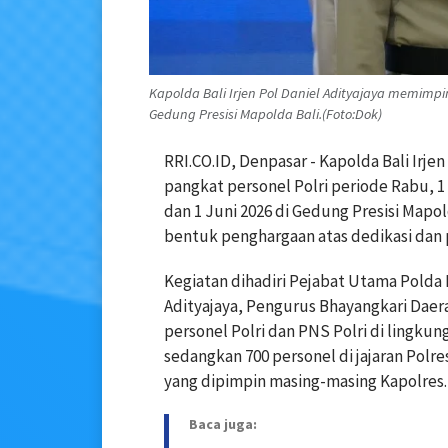
Kapolda Bali Irjen Pol Daniel Adityajaya memimpi
Gedung Presisi Mapolda Bali.(Foto:Dok)
RRI.CO.ID, Denpasar - Kapolda Bali Irj
pangkat personel Polri periode Rabu, 1 J
dan 1 Juni 2026 di Gedung Presisi Mapol
bentuk penghargaan atas dedikasi dan 
Kegiatan dihadiri Pejabat Utama Polda B
Adityajaya, Pengurus Bhayangkari Daera
personel Polri dan PNS Polri di lingku
sedangkan 700 personel di jajaran Polr
yang dipimpin masing-masing Kapolres.
Baca juga: