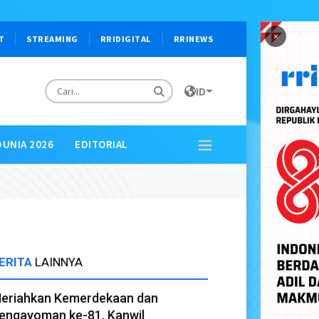
×
T
STREAMING
RRIDIGITAL
RRINEWS
ID
DUNIA 2026
EDITORIAL
ERITA
LAINNYA
eriahkan Kemerdekaan dan
engayoman ke-81, Kanwil