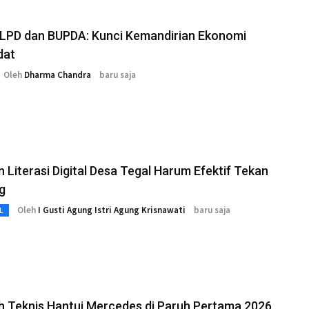
 LPD dan BUPDA: Kunci Kemandirian Ekonomi
dat
Oleh
Dharma Chandra
baru saja
 Literasi Digital Desa Tegal Harum Efektif Tekan
g
Oleh
I Gusti Agung Istri Agung Krisnawati
baru saja
L
h Teknis Hantui Mercedes di Paruh Pertama 2026