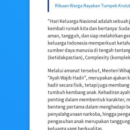
Ribuan Warga Rayakan Tumpek Krulut,
"Hari Keluarga Nasional adalah sebuah j
kembali rumah kita dan bertanya: Suda
aman, tangguh, dan siap melahirkan ge
keluarga Indonesia memperkuat ketah
sumber daya manusia di tengah tantangan
(ketidakpastian), Complexity (kompleks
Melalui amanat tersebut, Menteri Wiha
"Ayah Wajib Hadir", merupakan ajakan 
hadir secara fisik, tetapi juga memba
tumbuh kembang anak. Kehadiran ayah 
penting dalam membentuk karakter, me
benteng pertama dalam menghadapi ber
penyalahgunaan narkoba, hingga pengar
pengasuhan anak merupakan tanggung
keluarga yang berkualitas.