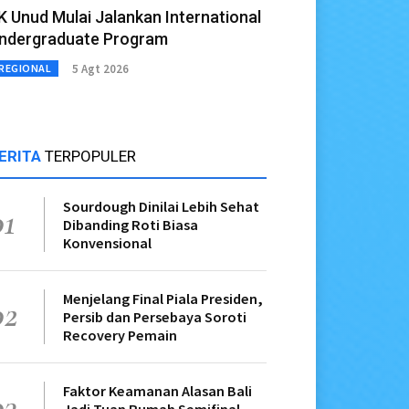
K Unud Mulai Jalankan International
ndergraduate Program
5 Agt 2026
REGIONAL
ERITA
TERPOPULER
Sourdough Dinilai Lebih Sehat
01
Dibanding Roti Biasa
Konvensional
Menjelang Final Piala Presiden,
02
Persib dan Persebaya Soroti
Recovery Pemain
Faktor Keamanan Alasan Bali
03