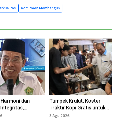
erkualitas
Komitmen Membangun
 Harmoni dan
Tumpek Krulut, Koster
Integritas,
Traktir Kopi Gratis untuk
 Bali Perkuat
Dukung UMKM
26
3 Agu 2026
 dengan Media