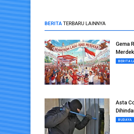
BERITA
TERBARU LAINNYA
Gema Re
Merdek
BERITA L
Asta Co
Dihinda
BUDAYA