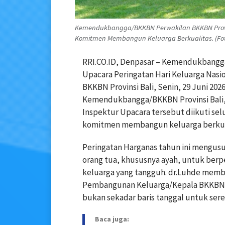
Kemendukbangga/BKKBN Perwakilan BKKBN Provinsi
Komitmen Membangun Keluarga Berkualitas. (
RRI.CO.ID, Denpasar – Kemendukbangg
Upacara Peringatan Hari Keluarga Nasio
BKKBN Provinsi Bali, Senin, 29 Juni 20
Kemendukbangga/BKKBN Provinsi Bali, D
Inspektur Upacara tersebut diikuti 
komitmen membangun keluarga berkual
Peringatan Harganas tahun ini mengusu
orang tua, khususnya ayah, untuk ber
keluarga yang tangguh. dr.Luhde mem
Pembangunan Keluarga/Kepala BKKBN. M
bukan sekadar baris tanggal untuk sere
Baca juga: