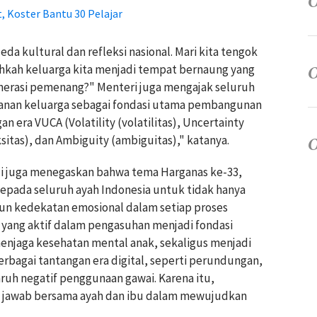
 Koster Bantu 30 Pelajar
eda kultural dan refleksi nasional. Mari kita tengok
hkah keluarga kita menjadi tempat bernaung yang
nerasi pemenang?" Menteri juga mengajak seluruh
anan keluarga sebagai fondasi utama pembangunan
 era VUCA (Volatility (volatilitas), Uncertainty
itas), dan Ambiguity (ambiguitas)," katanya.
ji juga menegaskan bahwa tema Harganas ke-33,
kepada seluruh ayah Indonesia untuk tidak hanya
ngun kedekatan emosional dalam setiap proses
yang aktif dalam pengasuhan menjadi fondasi
njaga kesehatan mental anak, sekaligus menjadi
bagai tantangan era digital, seperti perundungan,
uh negatif penggunaan gawai. Karena itu,
 jawab bersama ayah dan ibu dalam mewujudkan