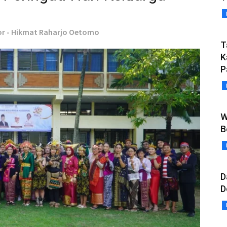
or - Hikmat Raharjo Oetomo
T
K
P
W
B
D
D