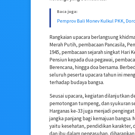
Baca juga:
Pemprov Bali Monev Kulkul PKK, Doro
Rangkaian upacara berlangsung khidm
Merah Putih, pembacaan Pancasila, P
1945, pembacaan sejarah singkat Hari 
Pensiun kepada dua pegawai, pembacaa
Berencana, hingga doa bersama. Berbe
seluruh peserta upacara tahun ini men
terhadap budaya bangsa.
Seusai upacara, kegiatan dilanjutkan 
pemotongan tumpeng, dan syukuran sed
Harganas ke-33 juga menjadi penginga
jangka panjang bagi kemajuan bangsa. 
yaitu kesehatan, pendidikan karakter, 
dan ibu dalam pengasuhan, diharapkan l