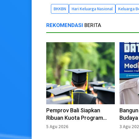
BKKBN
Hari Keluarga Nasional
Keluarga B
REKOMENDASI
BERITA
Pemprov Bali Siapkan
Bangun
Ribuan Kuota Program
Budaya 
Satu Keluarga Satu
Kemenag
5 Agu 2026
3 Agu 20
Sarjana
Sinergi