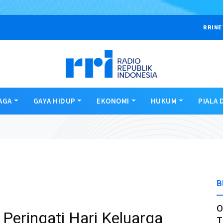
RRINE
AGA
GAYA HIDUP
EKONOMI
HUKUM
PIALA 
B
O
 Peringati Hari Keluarga
T