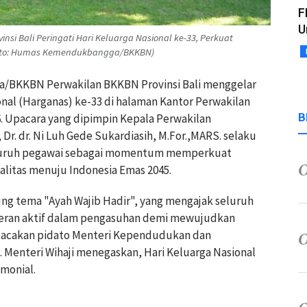
F
U
 Bali Peringati Hari Keluarga Nasional ke-33, Perkuat
Foto: Humas Kemendukbangga/BKKBN)
a/BKKBN Perwakilan BKKBN Provinsi Bali menggelar
nal (Harganas) ke-33 di halaman Kantor Perwakilan
B
26. Upacara yang dipimpin Kepala Perwakilan
r. dr. Ni Luh Gede Sukardiasih, M.For.,MARS. selaku
seluruh pegawai sebagai momentum memperkuat
itas menuju Indonesia Emas 2045.
ng tema "Ayah Wajib Hadir", yang mengajak seluruh
peran aktif dalam pengasuhan demi mewujudkan
bacakan pidato Menteri Kependudukan dan
enteri Wihaji menegaskan, Hari Keluarga Nasional
monial.