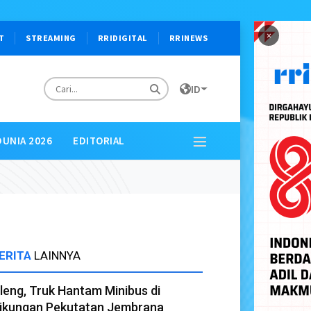
×
T
STREAMING
RRIDIGITAL
RRINEWS
ID
DUNIA 2026
EDITORIAL
ERITA
LAINNYA
leng, Truk Hantam Minibus di
ikungan Pekutatan Jembrana