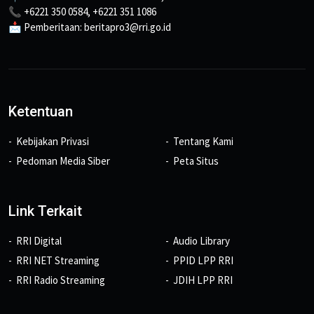
📞 +6221 350 0584, +6221 351 1086
📩 Pemberitaan: beritapro3@rri.go.id
Ketentuan
Kebijakan Privasi
Tentang Kami
Pedoman Media Siber
Peta Situs
Link Terkait
RRI Digital
Audio Library
RRI NET Streaming
PPID LPP RRI
RRI Radio Streaming
JDIH LPP RRI