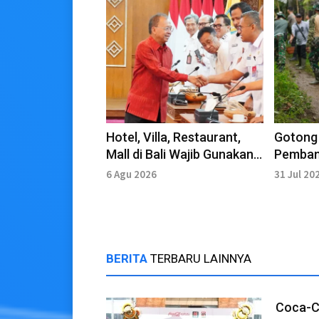
Hotel, Villa, Restaurant,
Gotong
Mall di Bali Wajib Gunakan
Pemban
PLTS Atap
Garuda
6 Agu 2026
31 Jul 20
BERITA
TERBARU LAINNYA
Coca-Co