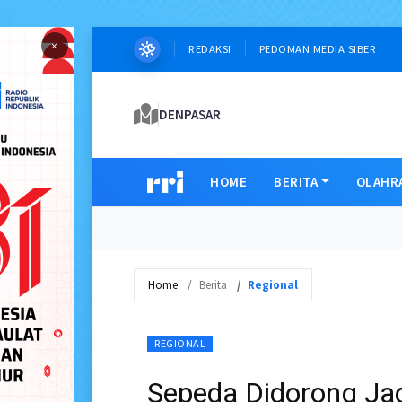
×
REDAKSI
PEDOMAN MEDIA SIBER
DENPASAR
HOME
BERITA
OLAHR
Home
Berita
Regional
REGIONAL
Sepeda Didorong Jad