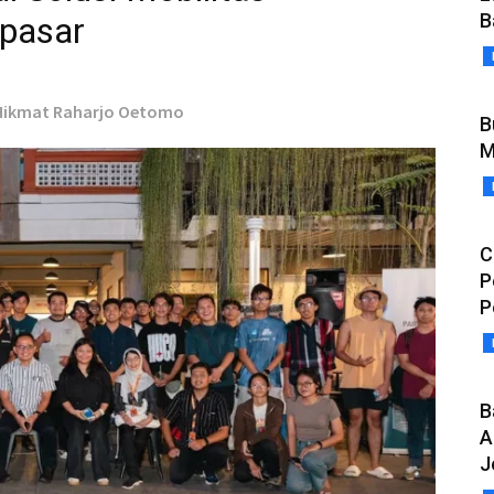
B
npasar
 Hikmat Raharjo Oetomo
B
M
C
P
P
B
A
J