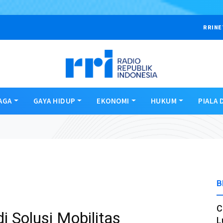
RRINE
AGA
GAYA HIDUP
EKONOMI
HUKUM
PIALA 
B
C
i Solusi Mobilitas
L