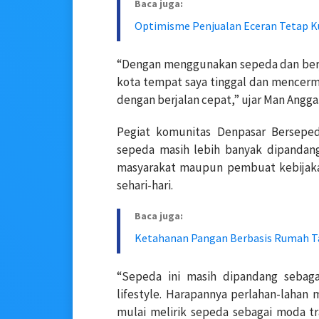
Baca juga:
Optimisme Penjualan Eceran Tetap 
“Dengan menggunakan sepeda dan berja
kota tempat saya tinggal dan mencerma
dengan berjalan cepat,” ujar Man Angga
Pegiat komunitas Denpasar Berseped
sepeda masih lebih banyak dipandang 
masyarakat maupun pembuat kebijakan
sehari-hari.
Baca juga:
Ketahanan Pangan Berbasis Rumah T
“Sepeda ini masih dipandang sebaga
lifestyle. Harapannya perlahan-lahan
mulai melirik sepeda sebagai moda t