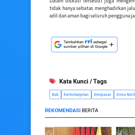
Dalam diskusi tersebut juga menge
tidak hanya sebatas menghadirkan jalu
adil dan aman bagi seluruh pengguna ja
Kata Kunci / Tags
Bali
berkelanjutan
Denpasar
Emisi Nol 
REKOMENDASI
BERITA