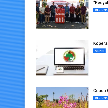
“Recycl
REGIONA
Koperas
UMKM
Cuaca 
REGIONA