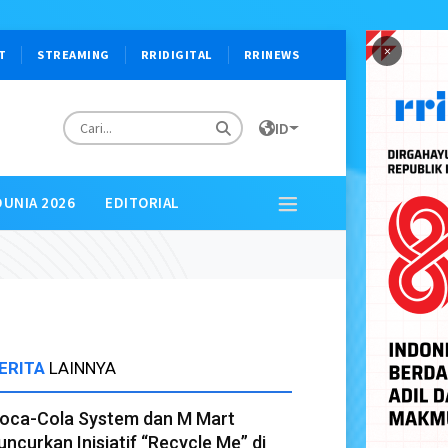
×
T
STREAMING
RRIDIGITAL
RRINEWS
ID
DUNIA 2026
EDITORIAL
ERITA
LAINNYA
oca-Cola System dan M Mart
uncurkan Inisiatif “Recycle Me” di