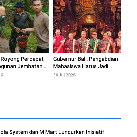
 Royong Percepat
Gubernur Bali: Pengabdian
gunan Jembatan
Mahasiswa Harus Jadi
 Desa Getakan
Solusi Nyata Pembangunan
26
30 Jul 2026
Desa
la System dan M Mart Luncurkan Inisiatif