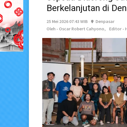
Berkelanjutan di De
25 Mei 2026 07:43 WIB
Denpasar
Oleh - Oscar Robert Cahyono,
Editor -