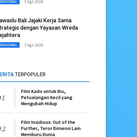
7 Agt 2026
REGIONAL
awaslu Bali Jajaki Kerja Sama
trategis dengan Yayasan Wreda
ejahtera
7 Agt 2026
REGIONAL
ERITA
TERPOPULER
Film Kado untuk Ibu,
01
Petualangan Kecil yang
Mengubah Hidup
Film Insidious: Out of the
02
Further, Teror Dimensi Lain
Memburu Dunia