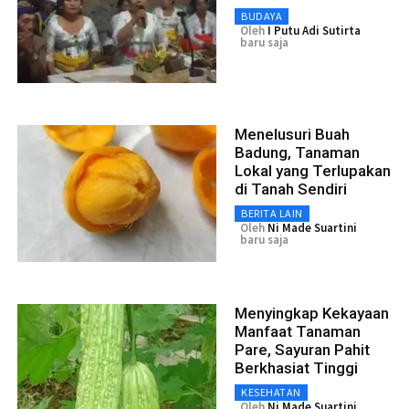
BUDAYA
Oleh
I Putu Adi Sutirta
baru saja
Menelusuri Buah
Badung, Tanaman
Lokal yang Terlupakan
di Tanah Sendiri
BERITA LAIN
Oleh
Ni Made Suartini
baru saja
Menyingkap Kekayaan
Manfaat Tanaman
Pare, Sayuran Pahit
Berkhasiat Tinggi
KESEHATAN
Oleh
Ni Made Suartini