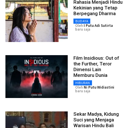
Rahasia Menjadi Hindu
Kekinian yang Tetap
Berpegang Dharma
BUDAYA
Oleh
I Putu Adi Sutirta
baru saja
Film Insidious: Out of
the Further, Teror
Dimensi Lain
Memburu Dunia
HIBURAN
Oleh
Ni Putu Widiastini
baru saja
Sekar Madya, Kidung
Suci yang Menjaga
Warisan Hindu Bali