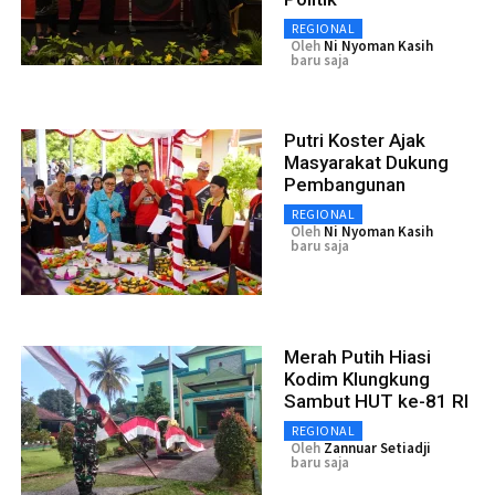
REGIONAL
Oleh
Ni Nyoman Kasih
baru saja
Putri Koster Ajak
Masyarakat Dukung
Pembangunan
REGIONAL
Oleh
Ni Nyoman Kasih
baru saja
Merah Putih Hiasi
Kodim Klungkung
Sambut HUT ke-81 RI
REGIONAL
Oleh
Zannuar Setiadji
baru saja