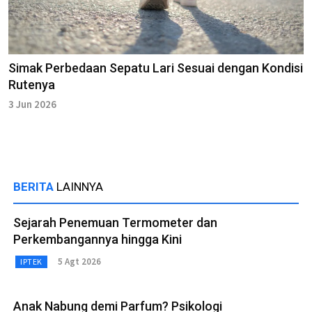
Simak Perbedaan Sepatu Lari Sesuai dengan Kondisi
Rutenya
3 Jun 2026
BERITA
LAINNYA
Sejarah Penemuan Termometer dan
Perkembangannya hingga Kini
5 Agt 2026
IPTEK
Anak Nabung demi Parfum? Psikologi