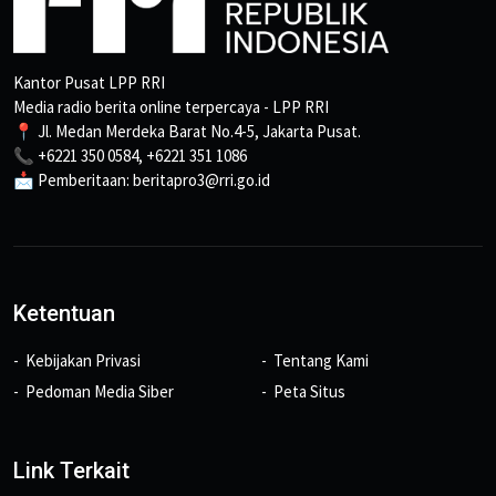
Kantor Pusat LPP RRI
Media radio berita online terpercaya - LPP RRI
📍 Jl. Medan Merdeka Barat No.4-5, Jakarta Pusat.
📞 +6221 350 0584, +6221 351 1086
📩 Pemberitaan: beritapro3@rri.go.id
Ketentuan
Kebijakan Privasi
Tentang Kami
Pedoman Media Siber
Peta Situs
Link Terkait