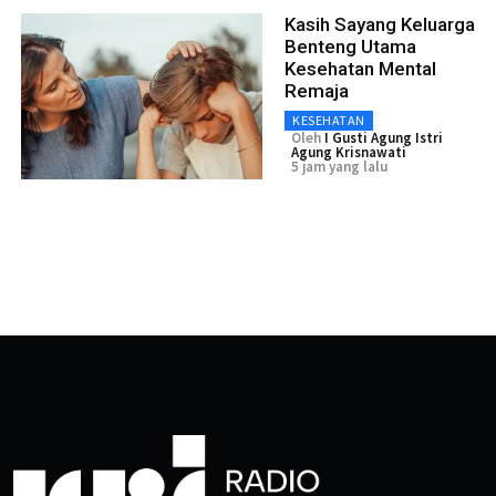
Kasih Sayang Keluarga
Benteng Utama
Kesehatan Mental
Remaja
KESEHATAN
Oleh
I Gusti Agung Istri
Agung Krisnawati
5 jam yang lalu