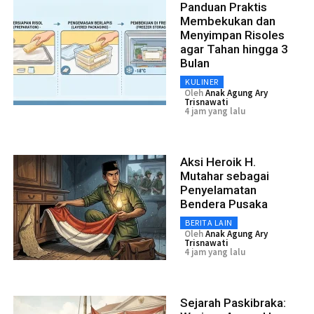
Panduan Praktis
Membekukan dan
Menyimpan Risoles
agar Tahan hingga 3
Bulan
KULINER
Oleh
Anak Agung Ary
Trisnawati
4 jam yang lalu
Aksi Heroik H.
Mutahar sebagai
Penyelamatan
Bendera Pusaka
BERITA LAIN
Oleh
Anak Agung Ary
Trisnawati
4 jam yang lalu
Sejarah Paskibraka: