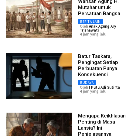
Warisan Agung H.
Mutahar untuk
Persatuan Bangsa
BERITA LAIN
Oleh
Anak Agung Ary
Trisnawati
4 jam yang lalu
Batur Taskara,
Pengingat Setiap
Perbuatan Punya
Konsekuensi
BUDAYA
Oleh
I Putu Adi Sutirta
4 jam yang lalu
Mengapa Keikhlasan
Penting di Masa
Lansia? Ini
Penjelasannya