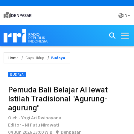
DENPASAR
ID
Home
Gaya Hidup
Budaya
BUDAYA
Pemuda Bali Belajar AI lewat
Istilah Tradisional "Agurung-
agurung"
Oleh - Yogi Ari Dwipayana
Editor - Ni Putu Nirawati
04 Jun 2026 13:00 WIB
Denpasar