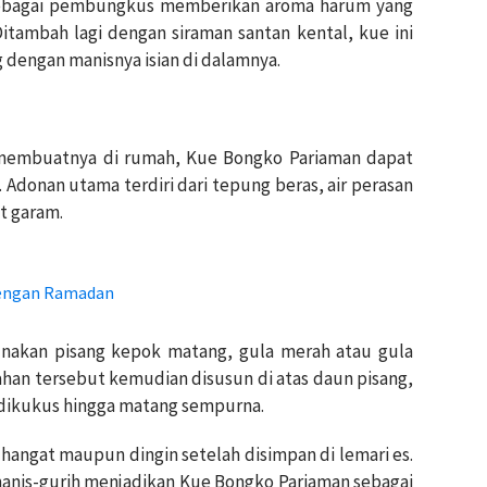
 sebagai pembungkus memberikan aroma harum yang
tambah lagi dengan siraman santan kental, kue ini
 dengan manisnya isian di dalamnya.
 membuatnya di rumah, Kue Bongko Pariaman dapat
Adonan utama terdiri dari tepung beras, air perasan
t garam.
 dengan Ramadan
unakan pisang kepok matang, gula merah atau gula
bahan tersebut kemudian disusun di atas daun pisang,
 dikukus hingga matang sempurna.
hangat maupun dingin setelah disimpan di lemari es.
anis-gurih menjadikan Kue Bongko Pariaman sebagai