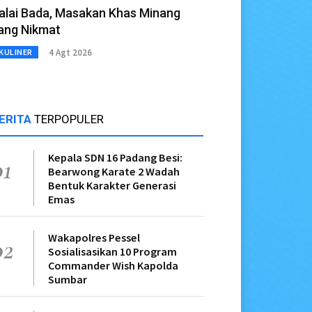
alai Bada, Masakan Khas Minang
ang Nikmat
4 Agt 2026
KULINER
ERITA
TERPOPULER
Kepala SDN 16 Padang Besi:
01
Bearwong Karate 2 Wadah
Bentuk Karakter Generasi
Emas
Wakapolres Pessel
02
Sosialisasikan 10 Program
Commander Wish Kapolda
Sumbar