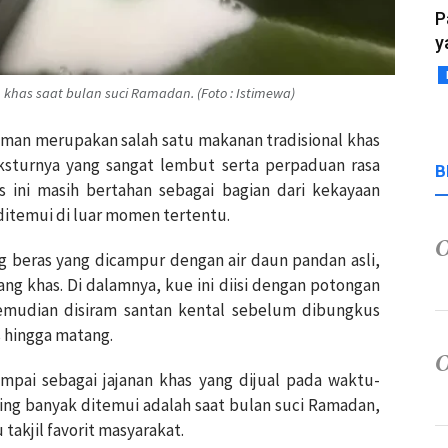
P
y
 khas saat bulan suci Ramadan. (Foto : Istimewa)
aman merupakan salah satu makanan tradisional khas
sturnya yang sangat lembut serta perpaduan rasa
B
s ini masih bertahan sebagai bagian dari kekayaan
 ditemui di luar momen tertentu.
 beras yang dicampur dengan air daun pandan asli,
g khas. Di dalamnya, kue ini diisi dengan potongan
 kemudian disiram santan kental sebelum dibungkus
 hingga matang.
umpai sebagai jajanan khas yang dijual pada waktu-
ing banyak ditemui adalah saat bulan suci Ramadan,
takjil favorit masyarakat.