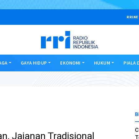
RRINE
AGA
GAYA HIDUP
EKONOMI
HUKUM
PIALA 
B
C
, Jajanan Tradisional
T