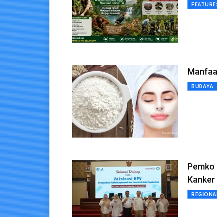
FEATURE
Manfaat
BUDAYA
Pemko 
Kanker 
REGIONA