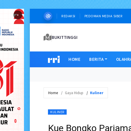
×
REDAKSI
PEDOMAN MEDIA SIBER
BUKITTINGGI
HOME
BERITA
OLAHR
Home
Gaya Hidup
Kuliner
KULINER
Kue Bongko Pariaman