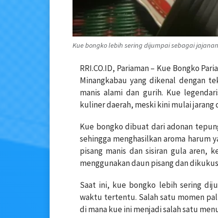
Kue bongko lebih sering dijumpai sebagai jajanan
RRI.CO.ID, Pariaman – Kue Bongko Pari
Minangkabau yang dikenal dengan tek
manis alami dan gurih. Kue legendari
kuliner daerah, meski kini mulai jarang
Kue bongko dibuat dari adonan tepung
sehingga menghasilkan aroma harum yan
pisang manis dan sisiran gula aren,
menggunakan daun pisang dan dikukus
Saat ini, kue bongko lebih sering dij
waktu tertentu. Salah satu momen pal
di mana kue ini menjadi salah satu menu 