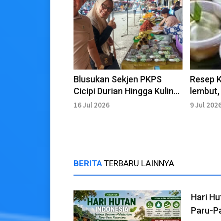
Blusukan Sekjen PKPS
Resep 
Cicipi Durian Hingga Kuliner
lembut,
Pasar Raya
Gagal
16 Jul 2026
9 Jul 202
BERITA
TERBARU LAINNYA
Hari Hu
Paru-P