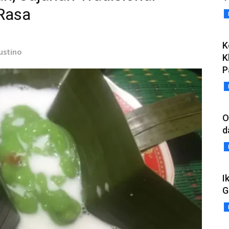
Rasa
K
ustino
K
P
O
d
I
G