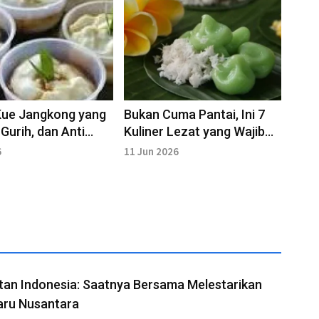
Kue Jangkong yang
Bukan Cuma Pantai, Ini 7
 Gurih, dan Anti
Kuliner Lezat yang Wajib
Dicoba di Nusa Penida
6
11 Jun 2026
tan Indonesia: Saatnya Bersama Melestarikan
aru Nusantara