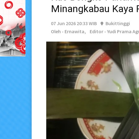
Minangkabau Kaya 
07 Jun 2026 20:33 WIB
Bukittinggi
Oleh - Ernawita,
Editor - Yudi Prama Ag