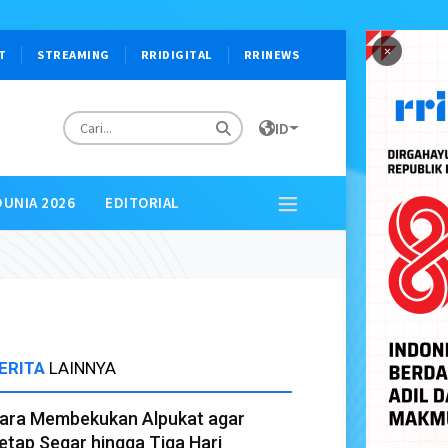
×
T
STREAMING
RRIDIGITAL
RRINEWS
ID
DUNIA 2026
EDITORIAL
ERITA
LAINNYA
ara Membekukan Alpukat agar
etap Segar hingga Tiga Hari