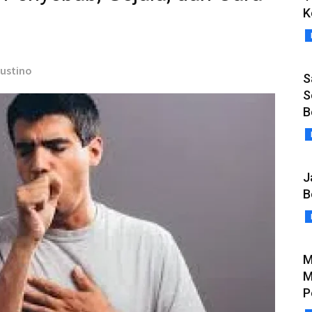
K
gustino
S
S
B
J
B
M
M
P