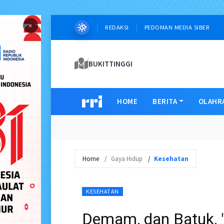
×
REDAKSI
PEDOMAN MEDIA SIBER
BUKITTINGGI
HOME
BERITA
OLAHR
Home
Gaya Hidup
Kesehatan
KESEHATAN
Demam, dan Batuk, "