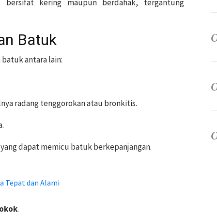
t bersifat kering maupun berdahak, tergantung
an Batuk
tuk antara lain:
lnya radang tenggorokan atau bronkitis.
a.
, yang dapat memicu batuk berkepanjangan.
a Tepat dan Alami
rokok
.