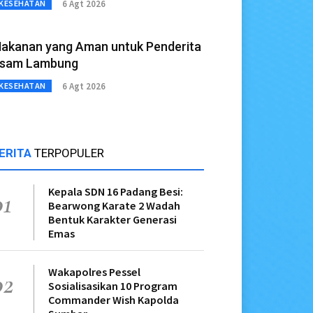
6 Agt 2026
KESEHATAN
akanan yang Aman untuk Penderita
sam Lambung
6 Agt 2026
KESEHATAN
ERITA
TERPOPULER
Kepala SDN 16 Padang Besi:
01
Bearwong Karate 2 Wadah
Bentuk Karakter Generasi
Emas
Wakapolres Pessel
02
Sosialisasikan 10 Program
Commander Wish Kapolda