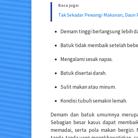
Baca juga:
Tak Sekadar Pewangi Makanan, Daun 
Demam tinggi berlangsung lebih dari
Batuk tidak membaik setelah beb
Mengalami sesak napas.
Batuk disertai darah.
Sulit makan atau minum.
Kondisi tubuh semakin lemah.
Demam dan batuk umumnya merupaka
Sebagian besar kasus dapat membaik 
memadai, serta pola makan bergizi. 
tanda-tanda yang mengkhawatirkan, s