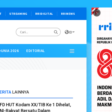
×
T
STREAMING
RRIDIGITAL
RRINEWS
ID
DUNIA 2026
EDITORIAL
ERITA
LAINNYA
FD HUT Kodam XX/TIB Ke 1 Dihelat,
NI-Rakyat Bersatu Dalam