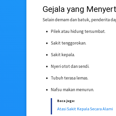
Gejala yang Menyert
Selain demam dan batuk, penderita dapa
Pilek atau hidung tersumbat.
Sakit tenggorokan.
Sakit kepala.
Nyeri otot dan sendi.
Tubuh terasa lemas.
Nafsu makan menurun.
Baca juga:
Atasi Sakit Kepala Secara Alami