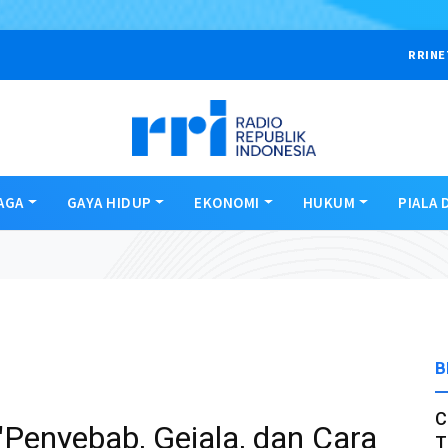
RRINE
AGA
GAYA HIDUP
EKONOMI
HUKUM
PIALA 
B
C
Penyebab, Gejala, dan Cara
T