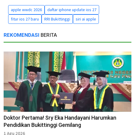
apple wwdc 2026
daftar iphone update ios 27
fitur ios 27 baru
RRI Bukittinggi
siri ai apple
REKOMENDASI
BERITA
Doktor Pertama! Sry Eka Handayani Harumkan
Pendidikan Bukittinggi Gemilang
1 Agu 2026