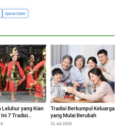
Ajaran Islam
 Leluhur yang Kian
Tradisi Berkumpul Keluarga
Ini 7 Tradisi
yang Mulai Berubah
ia yang Perlu
26
21 Jul 2026
rikan