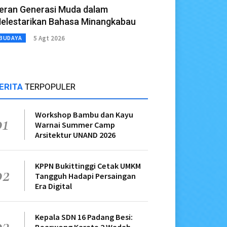
eran Generasi Muda dalam
elestarikan Bahasa Minangkabau
5 Agt 2026
BUDAYA
ERITA
TERPOPULER
Workshop Bambu dan Kayu
01
Warnai Summer Camp
Arsitektur UNAND 2026
KPPN Bukittinggi Cetak UMKM
02
Tangguh Hadapi Persaingan
Era Digital
Kepala SDN 16 Padang Besi:
03