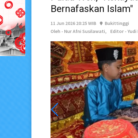
Bernafaskan Islam"
11 Jun 2026 20:25 WIB
Bukittinggi
Oleh - Nur Afni Susilawati,
Editor - Yud