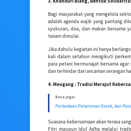
3. Khanduri Blang, Bentuk Solidari
Bagi masyarakat yang mengelola sektor
adalah agenda wajib yang pantang dil
syukuran, doa, dan makan bersama ya
tanam dimulai.
Jika dahulu kegiatan ini hanya berlang
kali dalam setahun mengikuti perkem
para petani bermunajat bersama agar
dan terhindar dari ancaman serangan h
4. Meugang : Tradisi Merajut Kebers
Baca juga:
Perbedaan Pelaminan Darek, dan Pas
Suasana kebersamaan akan terasa sanga
Fitri maupun Idul Adha melalui trad