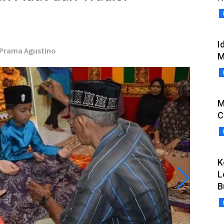
I
i Prama Agustino
M
M
C
K
L
B