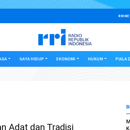
RRINE
AGA
GAYA HIDUP
EKONOMI
HUKUM
PIALA 
B
M
n Adat dan Tradisi
K