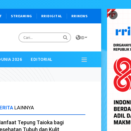
×
T
STREAMING
RRIDIGITAL
RRINEWS
ID
DUNIA 2026
EDITORIAL
ERITA
LAINNYA
anfaat Tepung Taioka bagi
esehatan Tubuh dan Kulit