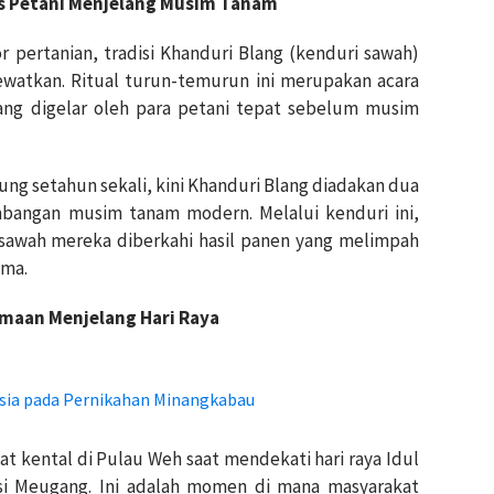
tas Petani Menjelang Musim Tanam
 pertanian, tradisi Khanduri Blang (kenduri sawah)
ewatkan. Ritual turun-temurun ini merupakan acara
ng digelar oleh para petani tepat sebelum musim
sung setahun sekali, kini Khanduri Blang diadakan dua
bangan musim tanam modern. Melalui kenduri ini,
 sawah mereka diberkahi hasil panen yang melimpah
ama.
amaan Menjelang Hari Raya
isia pada Pernikahan Minangkabau
t kental di Pulau Weh saat mendekati hari raya Idul
isi Meugang. Ini adalah momen di mana masyarakat