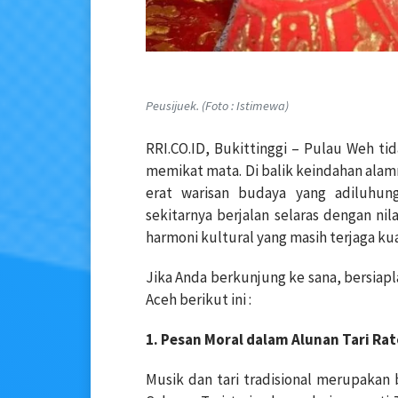
Peusijuek. (Foto : Istimewa)
RRI.CO.ID, Bukittinggi – Pulau Weh t
memikat mata. Di balik keindahan alamn
erat warisan budaya yang adiluhun
sekitarnya berjalan selaras dengan nil
harmoni kultural yang masih terjaga kuat
Jika Anda berkunjung ke sana, bersiapl
Aceh berikut ini :
1. Pesan Moral dalam Alunan Tari Ra
Musik dan tari tradisional merupakan 