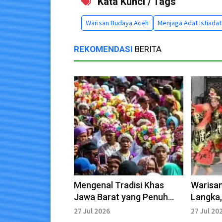
Kata Kunci / Tags
Warisan Budaya Aceh
Menjaga Adat Istiadat
REKOMENDASI
BERITA
Mengenal Tradisi Khas
Warisan
Jawa Barat yang Penuh
Langka, 
Makna, dan Filosofi
Indones
27 Jul 2026
27 Jul 20
Dilesta