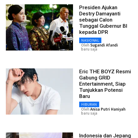
Presiden Ajukan
Destry Damayanti
sebagai Calon
Tunggal Gubernur BI
kepada DPR
NASIONAL
Oleh
Sugandi Afandi
baru saja
Eric THE BOYZ Resmi
Gabung GRID
Entertainment, Siap
Tunjukkan Potensi
Baru
HIBURAN
Oleh
Anisa Putri Haniyah
baru saja
Indonesia dan Jepang