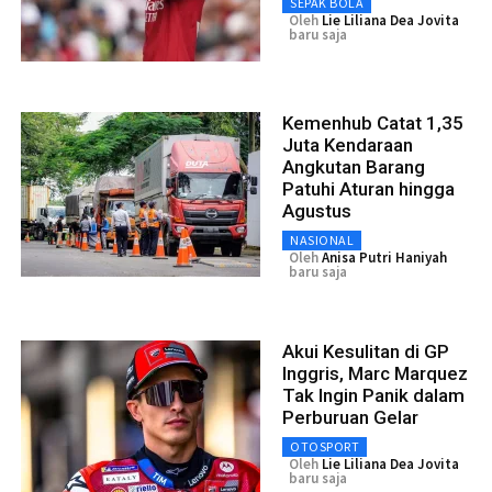
SEPAK BOLA
Oleh
Lie Liliana Dea Jovita
baru saja
Kemenhub Catat 1,35
Juta Kendaraan
Angkutan Barang
Patuhi Aturan hingga
Agustus
NASIONAL
Oleh
Anisa Putri Haniyah
baru saja
Akui Kesulitan di GP
Inggris, Marc Marquez
Tak Ingin Panik dalam
Perburuan Gelar
OTOSPORT
Oleh
Lie Liliana Dea Jovita
baru saja