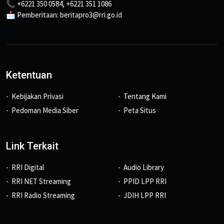
📞 +6221 350 0584, +6221 351 1086
📩 Pemberitaan: beritapro3@rri.go.id
Ketentuan
Kebijakan Privasi
Tentang Kami
Pedoman Media Siber
Peta Situs
Link Terkait
RRI Digital
Audio Library
RRI NET Streaming
PPID LPP RRI
RRI Radio Streaming
JDIH LPP RRI