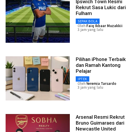
Ipswich Town Resmi
Rekrut Sasa Lukic dari
Fulham
SEPAK BOLA
Oleh
Faiq Ikbaar Muzakkii
3 jam yang lalu
Pilihan iPhone Terbaik
dan Ramah Kantong
Pelajar
IPTEK
Oleh
Yeremia Tarsardo
3 jam yang lalu
Arsenal Resmi Rekrut
Bruno Guimaraes dari
Newcastle United