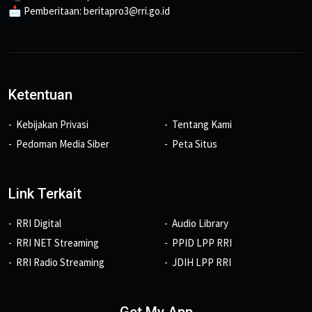
📩 Pemberitaan: beritapro3@rri.go.id
Ketentuan
Kebijakan Privasi
Tentang Kami
Pedoman Media Siber
Peta Situs
Link Terkait
RRI Digital
Audio Library
RRI NET Streaming
PPID LPP RRI
RRI Radio Streaming
JDIH LPP RRI
Get My App