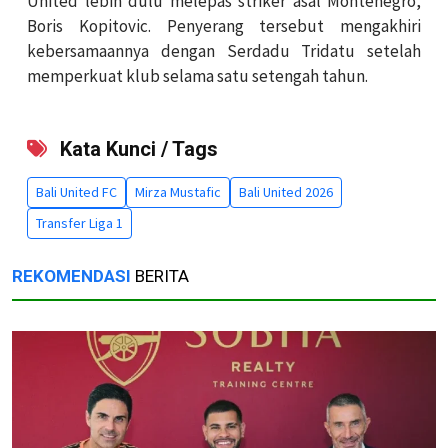
United lebih dulu melepas striker asal Montenegro,
Boris Kopitovic. Penyerang tersebut mengakhiri
kebersamaannya dengan Serdadu Tridatu setelah
memperkuat klub selama satu setengah tahun.
Kata Kunci / Tags
Bali United FC
Mirza Mustafic
Bali United 2026
Transfer Liga 1
REKOMENDASI
BERITA