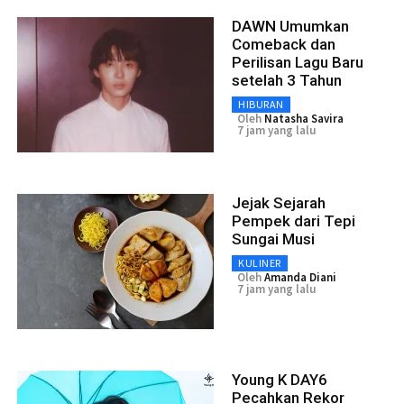
DAWN Umumkan
Comeback dan
Perilisan Lagu Baru
setelah 3 Tahun
HIBURAN
Oleh
Natasha Savira
7 jam yang lalu
Jejak Sejarah
Pempek dari Tepi
Sungai Musi
KULINER
Oleh
Amanda Diani
7 jam yang lalu
Young K DAY6
Pecahkan Rekor