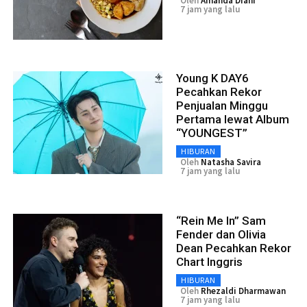
Oleh
Amanda Diani
7 jam yang lalu
Young K DAY6
Pecahkan Rekor
Penjualan Minggu
Pertama lewat Album
“YOUNGEST”
HIBURAN
Oleh
Natasha Savira
7 jam yang lalu
“Rein Me In” Sam
Fender dan Olivia
Dean Pecahkan Rekor
Chart Inggris
HIBURAN
Oleh
Rhezaldi Dharmawan
7 jam yang lalu