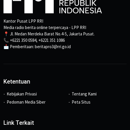
Kantor Pusat LPP RRI
Media radio berita online terpercaya - LPP RRI
📍 Jl. Medan Merdeka Barat No.4-5, Jakarta Pusat.
📞 +6221 350 0584, +6221 351 1086
📩 Pemberitaan: beritapro3@rri.go.id
Ketentuan
Kebijakan Privasi
Tentang Kami
Pedoman Media Siber
Peta Situs
Link Terkait