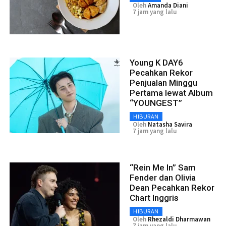
Oleh
Amanda Diani
7 jam yang lalu
Young K DAY6
Pecahkan Rekor
Penjualan Minggu
Pertama lewat Album
“YOUNGEST”
HIBURAN
Oleh
Natasha Savira
7 jam yang lalu
“Rein Me In” Sam
Fender dan Olivia
Dean Pecahkan Rekor
Chart Inggris
HIBURAN
Oleh
Rhezaldi Dharmawan
7 jam yang lalu