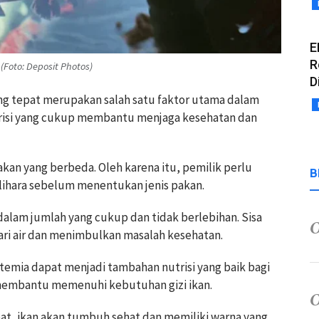
E
R
oto: Deposit Photos)
D
ng tepat merupakan salah satu faktor utama dalam
utrisi yang cukup membantu menjaga kesehatan dan
akan yang berbeda. Oleh karena itu, pemilik perlu
B
lihara sebelum menentukan jenis pakan.
alam jumlah yang cukup dan tidak berlebihan. Sisa
 air dan menimbulkan masalah kesehatan.
artemia dapat menjadi tambahan nutrisi yang baik bagi
n membantu memenuhi kebutuhan gizi ikan.
t, ikan akan tumbuh sehat dan memiliki warna yang