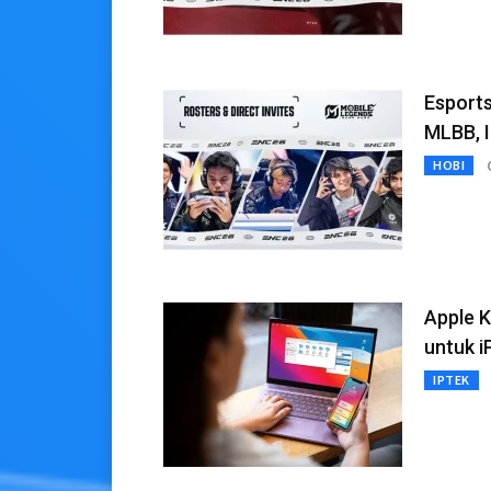
Esport
MLBB, 
HOBI
Apple K
untuk 
IPTEK