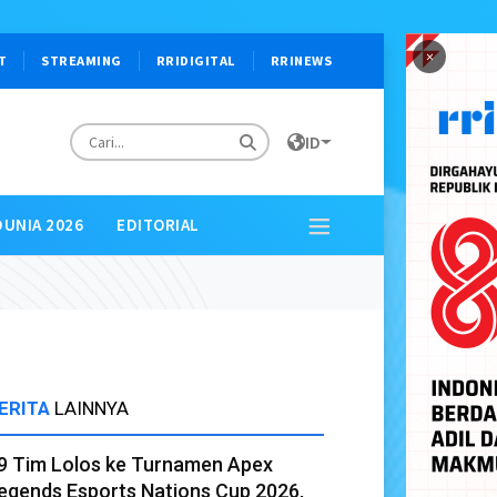
×
T
STREAMING
RRIDIGITAL
RRINEWS
ID
DUNIA 2026
EDITORIAL
ERITA
LAINNYA
9 Tim Lolos ke Turnamen Apex
egends Esports Nations Cup 2026,