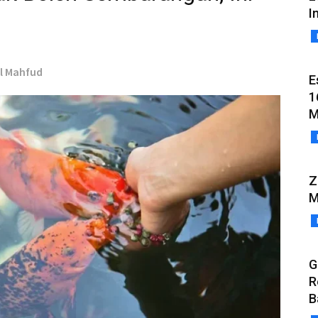
I
ul Mahfud
E
1
M
Z
M
G
R
B