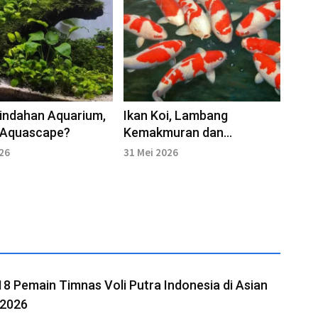
indahan Aquarium,
Ikan Koi, Lambang
u Aquascape?
Kemakmuran dan
Ketekunan
026
31 Mei 2026
18 Pemain Timnas Voli Putra Indonesia di Asian
2026