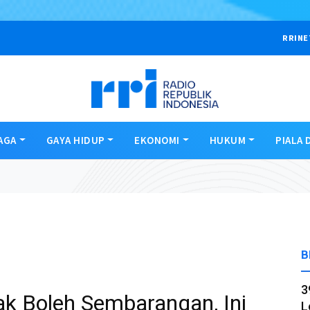
RRINE
AGA
GAYA HIDUP
EKONOMI
HUKUM
PIALA 
B
3
ak Boleh Sembarangan, Ini
L