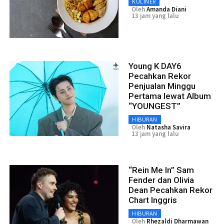
KULINER
Oleh
Amanda Diani
13 jam yang lalu
Young K DAY6
Pecahkan Rekor
Penjualan Minggu
Pertama lewat Album
“YOUNGEST”
HIBURAN
Oleh
Natasha Savira
13 jam yang lalu
“Rein Me In” Sam
Fender dan Olivia
Dean Pecahkan Rekor
Chart Inggris
HIBURAN
Oleh
Rhezaldi Dharmawan