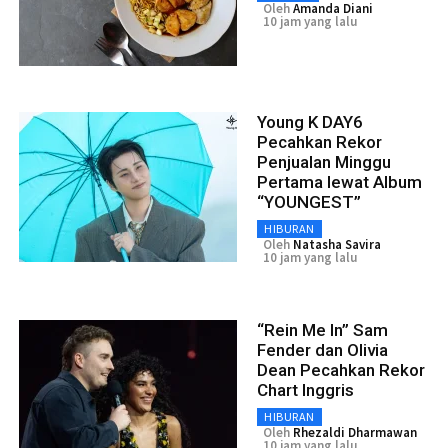
Oleh
Amanda Diani
10 jam yang lalu
Young K DAY6
Pecahkan Rekor
Penjualan Minggu
Pertama lewat Album
“YOUNGEST”
HIBURAN
Oleh
Natasha Savira
10 jam yang lalu
“Rein Me In” Sam
Fender dan Olivia
Dean Pecahkan Rekor
Chart Inggris
HIBURAN
Oleh
Rhezaldi Dharmawan
10 jam yang lalu