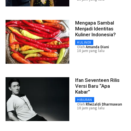
Mengapa Sambal
Menjadi Identitas
Kuliner Indonesia?
KULINER
Oleh
Amanda Diani
10 jam yang lalu
Ifan Seventeen Rilis
Versi Baru “Apa
Kabar”
HIBURAN
Oleh
Rhezaldi Dharmawan
10 jam yang lalu