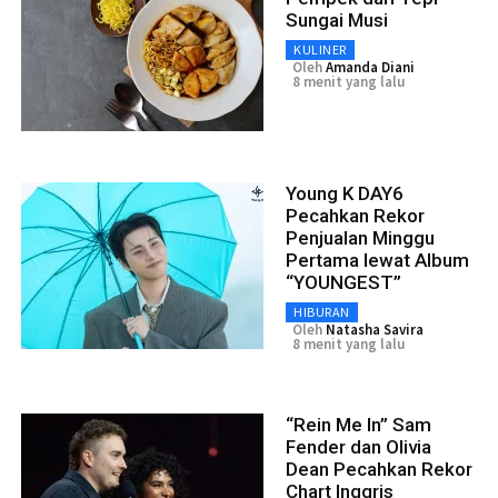
Sungai Musi
KULINER
Oleh
Amanda Diani
8 menit yang lalu
Young K DAY6
Pecahkan Rekor
Penjualan Minggu
Pertama lewat Album
“YOUNGEST”
HIBURAN
Oleh
Natasha Savira
8 menit yang lalu
“Rein Me In” Sam
Fender dan Olivia
Dean Pecahkan Rekor
Chart Inggris