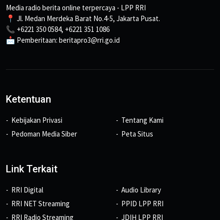
Media radio berita online terpercaya - LPP RRI
📍 Jl. Medan Merdeka Barat No.4-5, Jakarta Pusat.
📞 +6221 350 0584, +6221 351 1086
📩 Pemberitaan: beritapro3@rri.go.id
Ketentuan
Kebijakan Privasi
Tentang Kami
Pedoman Media Siber
Peta Situs
Link Terkait
RRI Digital
Audio Library
RRI NET Streaming
PPID LPP RRI
RRI Radio Streaming
JDIH LPP RRI