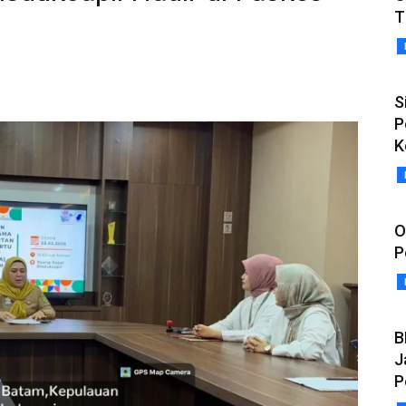
T
S
P
K
O
P
B
J
P