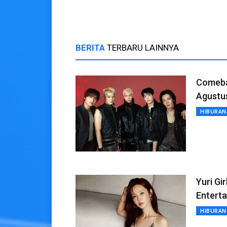
BERITA
TERBARU LAINNYA
Comebac
Agustu
HIBURAN
Yuri Gi
Entert
HIBURAN