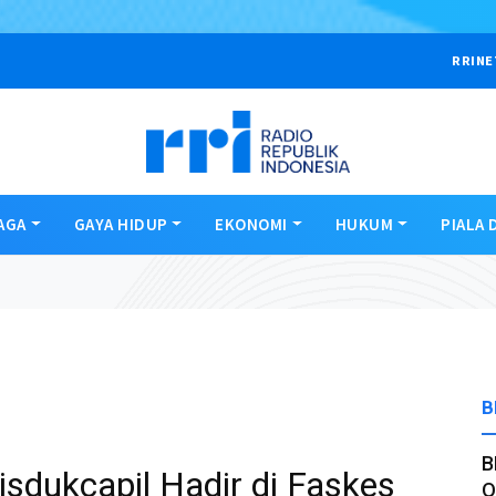
RRINE
AGA
GAYA HIDUP
EKONOMI
HUKUM
PIALA 
B
B
dukcapil Hadir di Faskes
O