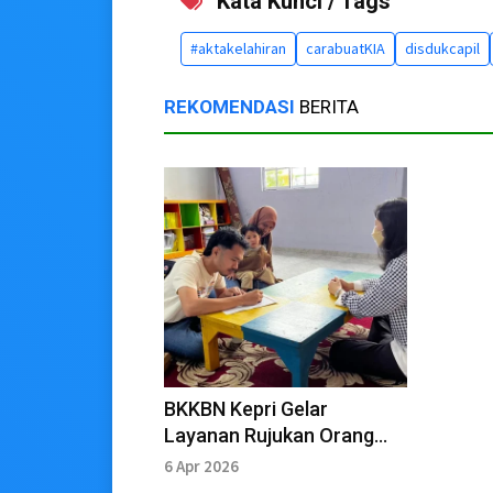
Kata Kunci / Tags
#aktakelahiran
carabuatKIA
disdukcapil
REKOMENDASI
BERITA
BKKBN Kepri Gelar
Layanan Rujukan Orang
Tua dan Anak Bersama PT
6 Apr 2026
Timah TBK di Karimun