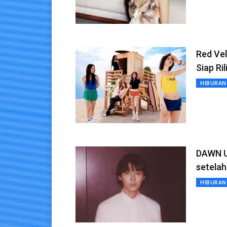
Red Ve
Siap Ri
HIBURAN
DAWN U
setelah
HIBURAN