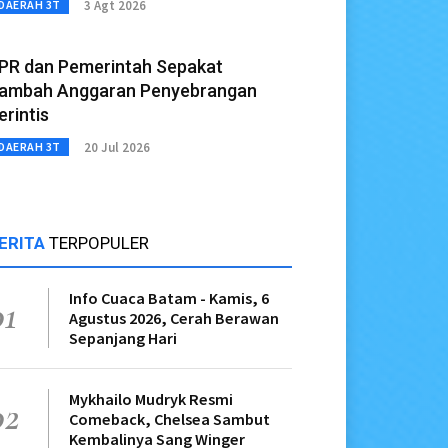
3 Agt 2026
DAERAH 3T
PR dan Pemerintah Sepakat
ambah Anggaran Penyebrangan
erintis
20 Jul 2026
DAERAH 3T
ERITA
TERPOPULER
Info Cuaca Batam - Kamis, 6
01
Agustus 2026, Cerah Berawan
Sepanjang Hari
Mykhailo Mudryk Resmi
02
Comeback, Chelsea Sambut
Kembalinya Sang Winger