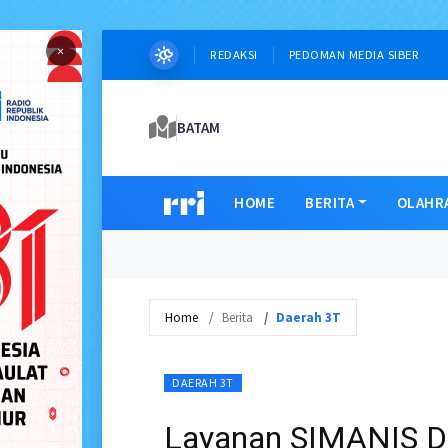
×
REDAKSI
PEDOMAN MEDIA SIBER
BATAM
HOME
BERITA
OLAHR
Home
Berita
Daerah 3T
DAERAH 3T
Layanan SIMANIS Dis