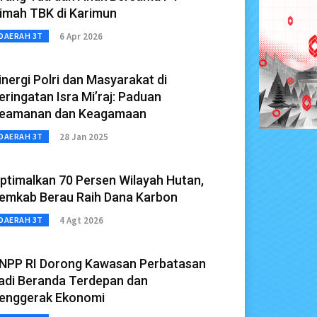
imah TBK di Karimun
6 Apr 2026
DAERAH 3T
inergi Polri dan Masyarakat di
eringatan Isra Mi’raj: Paduan
eamanan dan Keagamaan
28 Jan 2025
DAERAH 3T
ptimalkan 70 Persen Wilayah Hutan,
emkab Berau Raih Dana Karbon
4 Agt 2026
DAERAH 3T
NPP RI Dorong Kawasan Perbatasan
adi Beranda Terdepan dan
enggerak Ekonomi