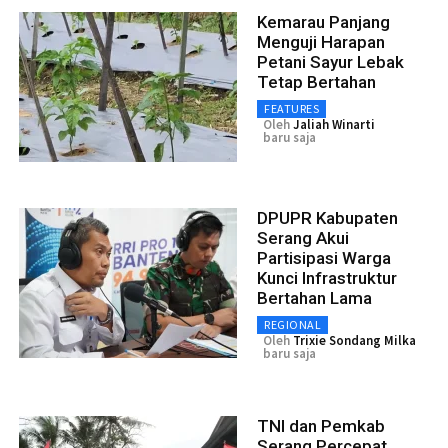
Kemarau Panjang
Menguji Harapan
Petani Sayur Lebak
Tetap Bertahan
FEATURES
Oleh
Jaliah Winarti
baru saja
DPUPR Kabupaten
Serang Akui
Partisipasi Warga
Kunci Infrastruktur
Bertahan Lama
REGIONAL
Oleh
Trixie Sondang Milka
baru saja
TNI dan Pemkab
Serang Percepat