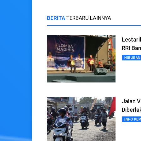
BERITA
TERBARU LAINNYA
Lestari
RRI Ba
HIBURAN
Jalan V
Diberla
INFO PE