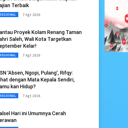
ajian Terbaik
7 Agt 2026
REGIONAL
antau Proyek Kolam Renang Taman
ahri Saleh, Wali Kota Targetkan
eptember Kelar!
7 Agt 2026
REGIONAL
SN 'Absen, Ngopi, Pulang', Rifqy:
ihat dengan Mata Kepala Sendiri,
amu kan Hidup?
7 Agt 2026
REGIONAL
alsel Hari ini Umumnya Cerah
erawan