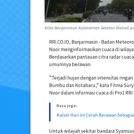
KOta Banjarmasin Kalimantan Selatan (Kalsel) pad
RRI.CO.ID, Banjarmasin - Badan Meteor
Noor menginformasikan cuaca di wilayah
Berdasarkan pantauan citra radar cuaca 
umumnya berawan.
”Terjadi hujan dengan intensitas ringa
Bumbu dan Kotabaru,” kata Fitma Sury
Noor dalam informasi cuaca di Pro1 RRI
Baca juga:
Kalsel Hari ini Cerah Berawan Sebagi
Untuk wilayah sekitar bandara Syamsud