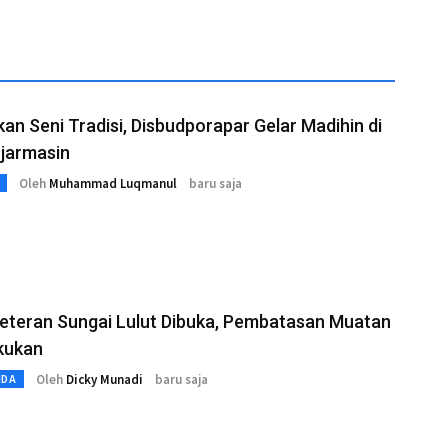
kan Seni Tradisi, Disbudporapar Gelar Madihin di
njarmasin
Oleh
Muhammad Luqmanul
baru saja
eteran Sungai Lulut Dibuka, Pembatasan Muatan
kukan
Oleh
Dicky Munadi
baru saja
MDA