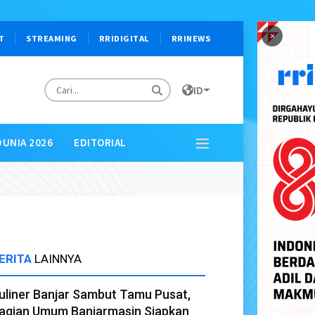
×
T
STREAMING
RRIDIGITAL
RRINEWS
ID
DUNIA 2026
EDITORIAL
ERITA
LAINNYA
uliner Banjar Sambut Tamu Pusat,
agian Umum Banjarmasin Siapkan