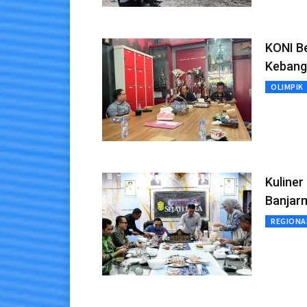
KONI Be
Kebangk
OLIMPIK
Kuline
Banjarm
REGIONA