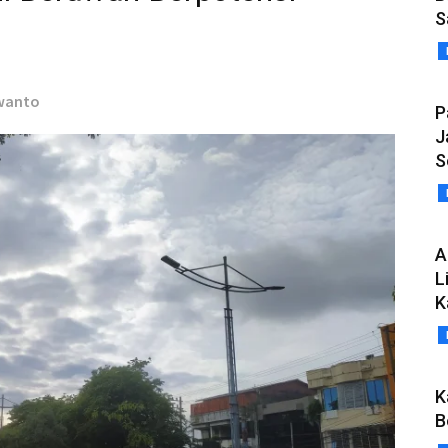
S
rwanto
P
J
S
A
L
K
K
B