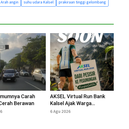
Arah angin
suhu udara Kalsel
prakiraan tinggi gelombang
 Umumnya Carah
AKSEL Virtual Run Bank
 Cerah Berawan
Kalsel Ajak Warga
Lestarikan Hutan
26
6 Agu 2026