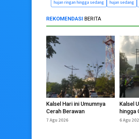
hujan ringan hingga sedang
hujan sedang
REKOMENDASI
BERITA
Kalsel Hari ini Umumnya
Kalsel
Cerah Berawan
hingga
7 Agu 2026
6 Agu 20