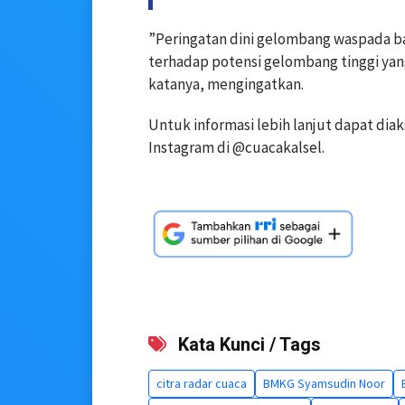
”Peringatan dini gelombang waspada ba
terhadap potensi gelombang tinggi yang
katanya, mengingatkan.
Untuk informasi lebih lanjut dapat dia
Instagram di @cuacakalsel.
Kata Kunci / Tags
citra radar cuaca
BMKG Syamsudin Noor