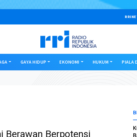
RRINE
AGA
GAYA HIDUP
EKONOMI
HUKUM
PIALA 
B
K
ni Berawan Berpotensi
B