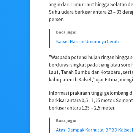
angin dari Timur Laut hingga Selatan d
Suhu udara berkisar antara 23 – 33 dera
persen.
Baca juga:
Kalsel Hari ini Umumnya Cerah
”Waspada potensi hujan ringan hingga s
berdurasi singkat pada siang atau sore h
Laut, Tanah Bumbu dan Kotabaru, serta
kabupaten di Kalsel,” ujar Fitma, meng
Informasi prakiraan tinggi gelombang 
berkisar antara 0,5 - 1,25 meter. Seme
berkisar antara 1.25 – 2,5 meter.
Baca juga:
Atasi Dampak Karhutla, BPBD Kalsel 