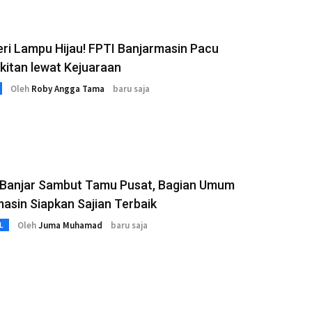
ri Lampu Hijau! FPTI Banjarmasin Pacu
itan lewat Kejuaraan
Oleh
Roby Angga Tama
baru saja
r Banjar Sambut Tamu Pusat, Bagian Umum
asin Siapkan Sajian Terbaik
Oleh
Juma Muhamad
baru saja
L