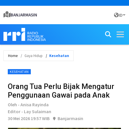
BANJARMASIN
ID
Home
Gaya Hidup
Kesehatan
KESEHATAN
Orang Tua Perlu Bijak Mengatur
Penggunaan Gawai pada Anak
Oleh - Anisa Rayinda
Editor - Lay Sulaiman
30 Mei 2026 19:57 WIB
Banjarmasin