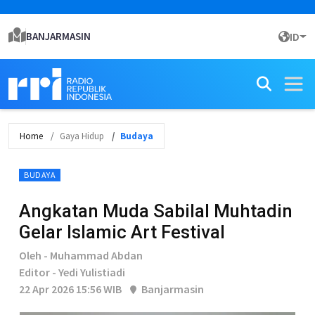
BANJARMASIN
ID
Home
Gaya Hidup
Budaya
BUDAYA
Angkatan Muda Sabilal Muhtadin
Gelar Islamic Art Festival
Oleh - Muhammad Abdan
Editor - Yedi Yulistiadi
22 Apr 2026 15:56 WIB
Banjarmasin