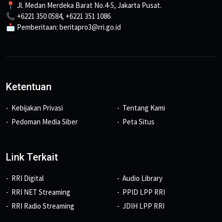
📍 Jl. Medan Merdeka Barat No.4-5, Jakarta Pusat.
📞 +6221 350 0584, +6221 351 1086
📩 Pemberitaan: beritapro3@rri.go.id
Ketentuan
Kebijakan Privasi
Tentang Kami
Pedoman Media Siber
Peta Situs
Link Terkait
RRI Digital
Audio Library
RRI NET Streaming
PPID LPP RRI
RRI Radio Streaming
JDIH LPP RRI