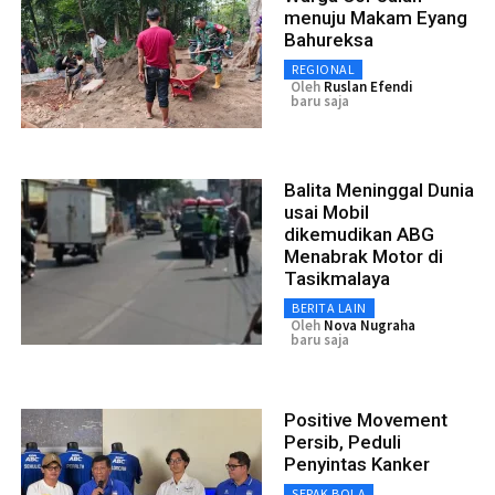
menuju Makam Eyang
Bahureksa
REGIONAL
Oleh
Ruslan Efendi
baru saja
Balita Meninggal Dunia
usai Mobil
dikemudikan ABG
Menabrak Motor di
Tasikmalaya
BERITA LAIN
Oleh
Nova Nugraha
baru saja
Positive Movement
Persib, Peduli
Penyintas Kanker
SEPAK BOLA