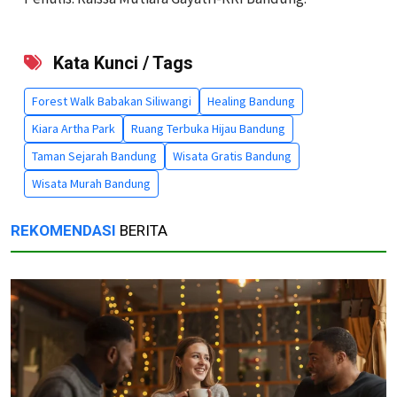
Kata Kunci / Tags
Forest Walk Babakan Siliwangi
Healing Bandung
Kiara Artha Park
Ruang Terbuka Hijau Bandung
Taman Sejarah Bandung
Wisata Gratis Bandung
Wisata Murah Bandung
REKOMENDASI
BERITA