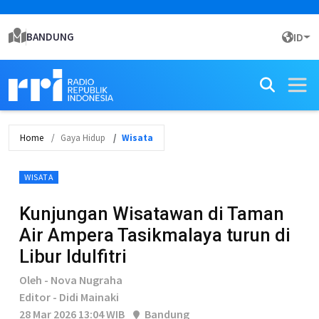
BANDUNG
ID
Home
Gaya Hidup
Wisata
WISATA
Kunjungan Wisatawan di Taman
Air Ampera Tasikmalaya turun di
Libur Idulfitri
Oleh - Nova Nugraha
Editor - Didi Mainaki
28 Mar 2026 13:04 WIB
Bandung