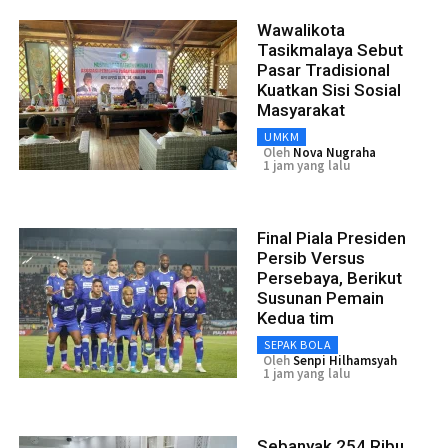
Wawalikota
Tasikmalaya Sebut
Pasar Tradisional
Kuatkan Sisi Sosial
Masyarakat
UMKM
Oleh
Nova Nugraha
1 jam yang lalu
Final Piala Presiden
Persib Versus
Persebaya, Berikut
Susunan Pemain
Kedua tim
SEPAK BOLA
Oleh
Senpi Hilhamsyah
1 jam yang lalu
Sebanyak 254 Ribu