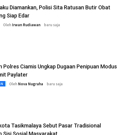
aku Diamankan, Polisi Sita Ratusan Butir Obat
ng Siap Edar
Oleh
Irwan Rudiawan
baru saja
n Polres Ciamis Ungkap Dugaan Penipuan Modus
imit Paylater
Oleh
Nova Nugraha
baru saja
AN
ota Tasikmalaya Sebut Pasar Tradisional
 Sisi Sosial Masyarakat