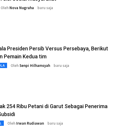
Oleh
Nova Nugraha
baru saja
iala Presiden Persib Versus Persebaya, Berikut
n Pemain Kedua tim
Oleh
Senpi Hilhamsyah
baru saja
OLA
k 254 Ribu Petani di Garut Sebagai Penerima
ubsidi
Oleh
Irwan Rudiawan
baru saja
L