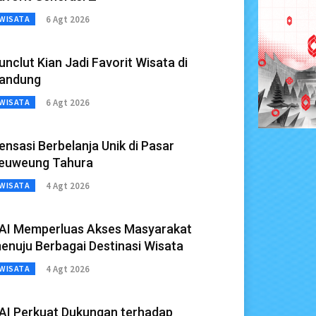
6 Agt 2026
WISATA
unclut Kian Jadi Favorit Wisata di
andung
6 Agt 2026
WISATA
ensasi Berbelanja Unik di Pasar
euweung Tahura
4 Agt 2026
WISATA
AI Memperluas Akses Masyarakat
enuju Berbagai Destinasi Wisata
4 Agt 2026
WISATA
AI Perkuat Dukungan terhadap