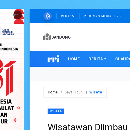
×
REDAKSI
PEDOMAN MEDIA SIBER
BANDUNG
HOME
BERITA
OLAHR
Home
Gaya Hidup
Wisata
WISATA
Wisatawan Diimbau W