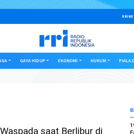
RRINE
AGA
GAYA HIDUP
EKONOMI
HUKUM
PIALA 
B
1
aspada saat Berlibur di
F