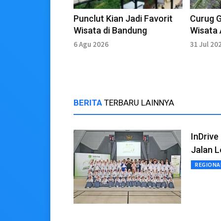
Punclut Kian Jadi Favorit
Curug G
Wisata di Bandung
Wisata 
dan Asr
6 Agu 2026
31 Jul 20
BERITA
TERBARU LAINNYA
InDriv
Jalan 
REGIONA