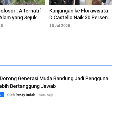
olosor : Alternatif
Kunjungan ke Florawisata
Alam yang Sejuk
D'Castello Naik 30 Persen
i
saat Libur Sekolah
26
16 Jul 2026
e Dorong Generasi Muda Bandung Jadi Pengguna
Lebih Bertanggung Jawab
Oleh
Resty Indah
baru saja
L