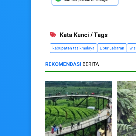
Kata Kunci / Tags
kabupaten tasikmalaya
Libur Lebaran
wis
REKOMENDASI
BERITA