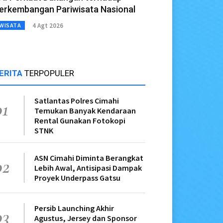
erkembangan Pariwisata Nasional
4 Agt 2026
WISATA
ERITA
TERPOPULER
Satlantas Polres Cimahi
01
Temukan Banyak Kendaraan
Rental Gunakan Fotokopi
STNK
ASN Cimahi Diminta Berangkat
02
Lebih Awal, Antisipasi Dampak
Proyek Underpass Gatsu
Persib Launching Akhir
03
Agustus, Jersey dan Sponsor