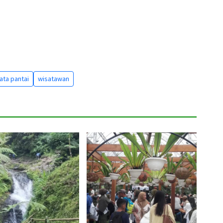
ata pantai
wisatawan