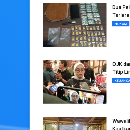
Dua Pel
Terlara
HUKUM
OJK da
Titip L
KEUANG
Wawalik
Kuatkan