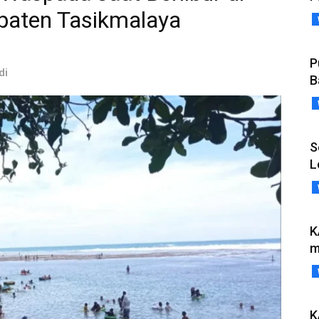
paten Tasikmalaya
P
di
B
S
L
K
m
K