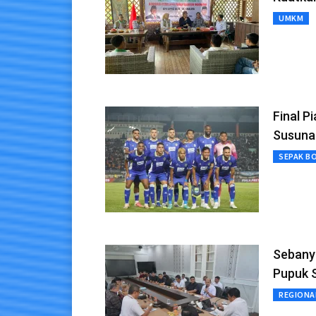
UMKM
Final P
Susuna
SEPAK B
Sebanya
Pupuk S
REGIONA