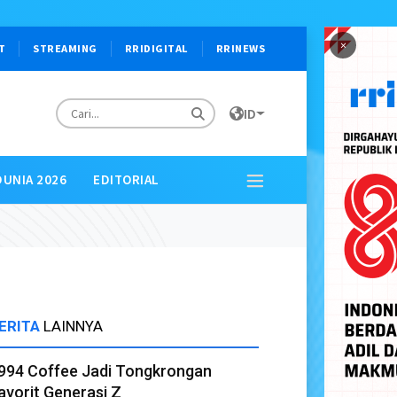
×
T
STREAMING
RRIDIGITAL
RRINEWS
ID
DUNIA 2026
EDITORIAL
ERITA
LAINNYA
994 Coffee Jadi Tongkrongan
avorit Generasi Z