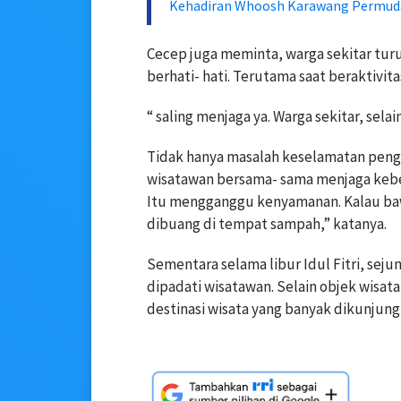
Kehadiran Whoosh Karawang Permuda
Cecep juga meminta, warga sekitar tu
berhati- hati. Terutama saat beraktivitas
“ saling menjaga ya. Warga sekitar, sela
Tidak hanya masalah keselamatan peng
wisatawan bersama- sama menjaga kebers
Itu mengganggu kenyamanan. Kalau ba
dibuang di tempat sampah,” katanya.
Sementara selama libur Idul Fitri, sej
dipadati wisatawan. Selain objek wisat
destinasi wisata yang banyak dikunjung