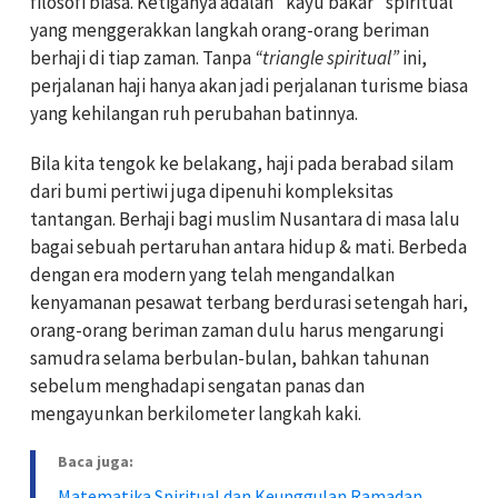
filosofi biasa. Ketiganya adalah "kayu bakar" spiritual
yang menggerakkan langkah orang-orang beriman
berhaji di tiap zaman. Tanpa
“triangle spiritual”
ini,
perjalanan haji hanya akan jadi perjalanan turisme biasa
yang kehilangan ruh perubahan batinnya.
Bila kita tengok ke belakang, haji pada berabad silam
dari bumi pertiwi juga dipenuhi kompleksitas
tantangan. Berhaji bagi muslim Nusantara di masa lalu
bagai sebuah pertaruhan antara hidup & mati. Berbeda
dengan era modern yang telah mengandalkan
kenyamanan pesawat terbang berdurasi setengah hari,
orang-orang beriman zaman dulu harus mengarungi
samudra selama berbulan-bulan, bahkan tahunan
sebelum menghadapi sengatan panas dan
mengayunkan berkilometer langkah kaki.
Baca juga:
Matematika Spiritual dan Keunggulan Ramadan