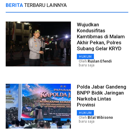
BERITA
TERBARU LAINNYA
Wujudkan
Kondusifitas
Kamtibmas di Malam
Akhir Pekan, Polres
Subang Gelar KRYD
HUKUM
Oleh
Ruslan Efendi
baru saja
Polda Jabar Gandeng
BNPP Bidik Jaringan
Narkoba Lintas
Provinsi
HUKUM
Oleh
Bilal Wibisono
baru saja