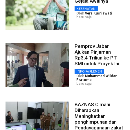
Gejala Awalnya
KESEHATAN
Oleh
Vera Kurniawati
baru saja
Pemprov Jabar
Ajukan Pinjaman
Rp3,4 Triliun ke PT
SMI untuk Proyek Ini
INFO PARLEMEN
Oleh
Muhammad Wildan
Pratomo
baru saja
BAZNAS Cimahi
Diharapkan
Meningkatkan
penghimpunan dan
Pendayagunaan zakat