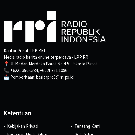
Kantor Pusat LPP RRI
Media radio berita online terpercaya - LPP RRI
📍 Jl. Medan Merdeka Barat No.4-5, Jakarta Pusat.
📞 +6221 350 0584, +6221 351 1086
📩 Pemberitaan: beritapro3@rri.go.id
Ketentuan
Kebijakan Privasi
Tentang Kami
Pedoman Media Siber
Peta Situs