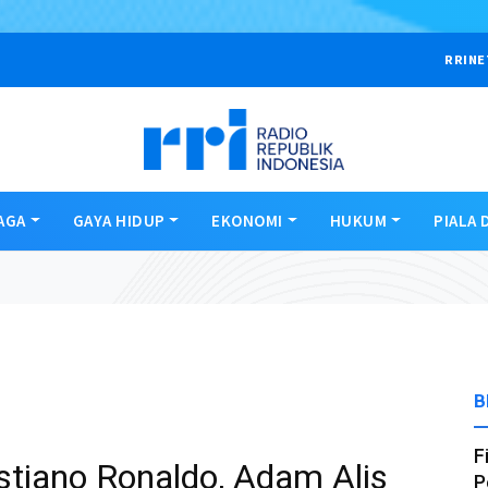
RRINE
AGA
GAYA HIDUP
EKONOMI
HUKUM
PIALA 
B
F
stiano Ronaldo, Adam Alis
P