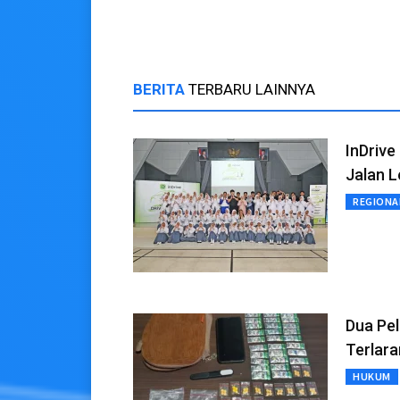
Persija
Tim
BERITA
TERBARU LAINNYA
InDriv
Jalan 
REGIONA
Dua Pel
Terlara
HUKUM