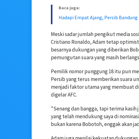
Baca juga:
Hadapi Empat Ajang, Persib Bandung 
Meski sadar jumlah pengikut media sos
Cristiano Ronaldo, Adam tetap optimis
besarnya dukungan yang diberikan Bob
pemungutan suara yang masih berlang
Pemilik nomor punggung 18 itu pun m
Persib yang terus memberikan suara un
menjadi faktor utama yang membuat dir
digelar AFC.
"Senang dan bangga, tapi terima kasih 
yang telah mendukung saya di nominasi in
bukan karena Bobotoh, enggak akan jad
Adam juga menilai kekuatan dukungan