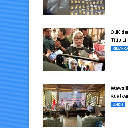
OJK da
Titip L
KEUANG
Wawalik
Kuatkan
UMKM