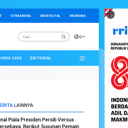
×
T
STREAMING
RRIDIGITAL
RRINEWS
ID
DUNIA 2026
EDITORIAL
ERITA
LAINNYA
inal Piala Presiden Persib Versus
ersebaya, Berikut Susunan Pemain