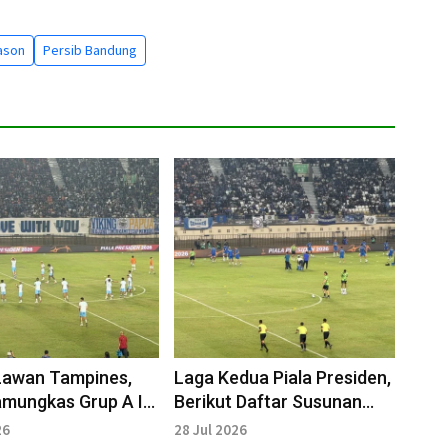
ason
Persib Bandung
Lawan Tampines,
Laga Kedua Piala Presiden,
mungkas Grup A Ini
Berikut Daftar Susunan
n Pemain Kedua
Pemain Persib Versus
26
28 Jul 2026