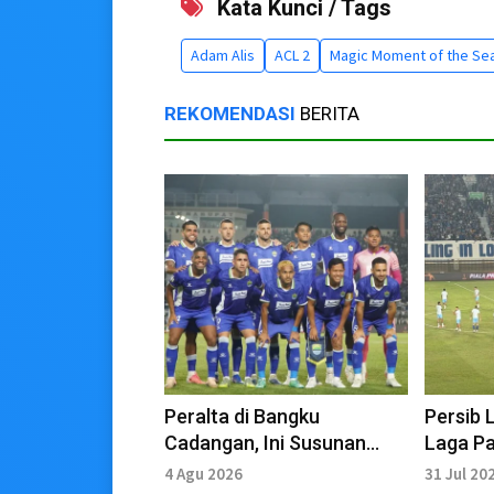
Kata Kunci / Tags
Adam Alis
ACL 2
Magic Moment of the Se
REKOMENDASI
BERITA
Peralta di Bangku
Persib 
Cadangan, Ini Susunan
Laga Pa
Pemain Persib Versus
Susuna
4 Agu 2026
31 Jul 20