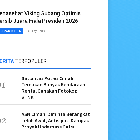
enasehat Viking Subang Optimis
ersib Juara Fiala Presiden 2026
6 Agt 2026
SEPAK BOLA
ERITA
TERPOPULER
Satlantas Polres Cimahi
01
Temukan Banyak Kendaraan
Rental Gunakan Fotokopi
STNK
ASN Cimahi Diminta Berangkat
02
Lebih Awal, Antisipasi Dampak
Proyek Underpass Gatsu