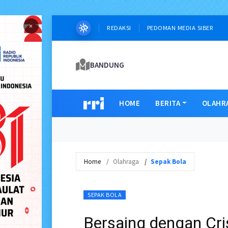
×
REDAKSI
PEDOMAN MEDIA SIBER
BANDUNG
HOME
BERITA
OLAHR
Home
Olahraga
Sepak Bola
SEPAK BOLA
Bersaing dengan Cri