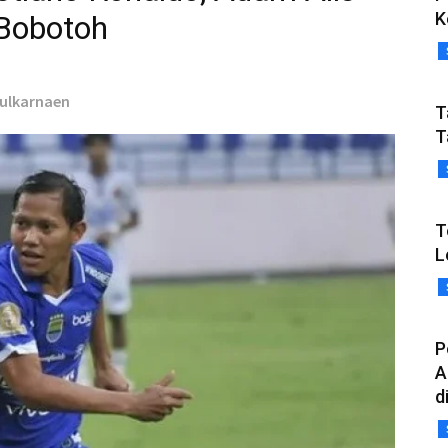
K
Bobotoh
Zulkarnaen
T
T
T
L
P
A
d