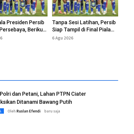
ala Presiden Persib
Tanpa Sesi Latihan, Persib
Persebaya, Berikut
Siap Tampil di Final Piala
n Pemain Kedua tim
Presiden 2026
26
6 Agu 2026
 Polri dan Petani, Lahan PTPN Ciater
ksikan Ditanami Bawang Putih
Oleh
Ruslan Efendi
baru saja
L