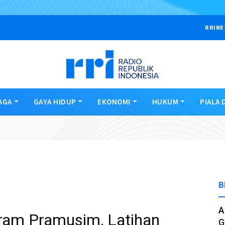
RRINE
AGA
GAYA HIDUP
EKONOMI
HUKUM
PIALA 
B
A
gram Pramusim, Latihan
G