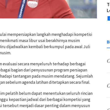
T
L
mulai mempersiapkan langkah menghadapi kompetisi
menikmati masa libur usai berakhirnya musim
B
iru dijadwalkan kembali berkumpul pada awal Juli
musim.
kan evaluasi secara menyeluruh terhadap berbagai
sebagai bagian dari penyusunan program persiapan
nghadapi tantangan pada musim mendatang. Sejumlah
an sebelum agenda latihan ditetapkan secara final.
n tim pelatih belum dapat menentukan seluruh rincian
gu kepastian jadwal dari berbagai kompetisi yang
asi tersebut menjadi dasar penting dalam menyusun