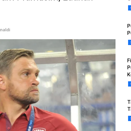
P
enaldi
P
F
P
K
T
T