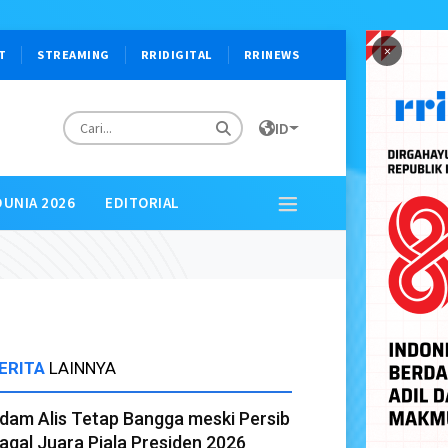
×
T
STREAMING
RRIDIGITAL
RRINEWS
ID
DUNIA 2026
EDITORIAL
ERITA
LAINNYA
dam Alis Tetap Bangga meski Persib
agal Juara Piala Presiden 2026