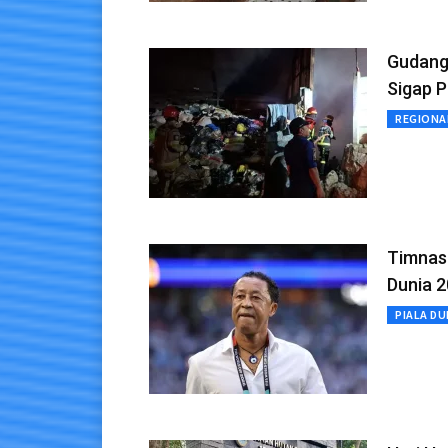
Gudang 
Sigap 
REGIONA
Timnas 
Dunia 
PIALA DU