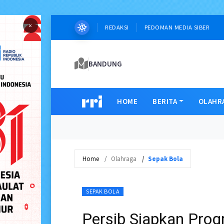
×
REDAKSI
PEDOMAN MEDIA SIBER
BANDUNG
HOME
BERITA
OLAHR
Home
Olahraga
Sepak Bola
SEPAK BOLA
Persib Siapkan Pro