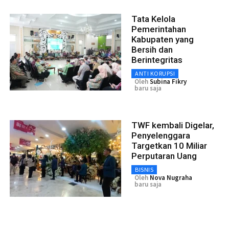
Tata Kelola
Pemerintahan
Kabupaten yang
Bersih dan
Berintegritas
ANTI KORUPSI
Oleh
Subina Fikry
baru saja
TWF kembali Digelar,
Penyelenggara
Targetkan 10 Miliar
Perputaran Uang
BISNIS
Oleh
Nova Nugraha
baru saja