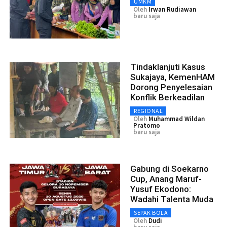
UMKM
Oleh
Irwan Rudiawan
baru saja
Tindaklanjuti Kasus
Sukajaya, KemenHAM
Dorong Penyelesaian
Konflik Berkeadilan
REGIONAL
Oleh
Muhammad Wildan
Pratomo
baru saja
Gabung di Soekarno
Cup, Anang Maruf-
Yusuf Ekodono:
Wadahi Talenta Muda
SEPAK BOLA
Oleh
Dudi