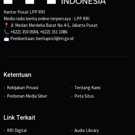
Kantor Pusat LPP RRI
Media radio berita online terpercaya - LPP RRI
📍 Jl. Medan Merdeka Barat No.4-5, Jakarta Pusat.
📞 +6221 350 0584, +6221 351 1086
📩 Pemberitaan: beritapro3@rri.go.id
Ketentuan
Kebijakan Privasi
Tentang Kami
Pedoman Media Siber
Peta Situs
Link Terkait
RRI Digital
Audio Library