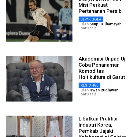
Misi Perkuat
Pertahanan Persib
SEPAK BOLA
Oleh
Senpi Hilhamsyah
baru saja
Akademisi Unpad Uji
Coba Penanaman
Komoditas
Holtikultura di Garut
REGIONAL
Oleh
Irwan Rudiawan
baru saja
Libatkan Praktisi
Industri Korea,
Pemkab Jajaki
Kolaborasi di Sektor