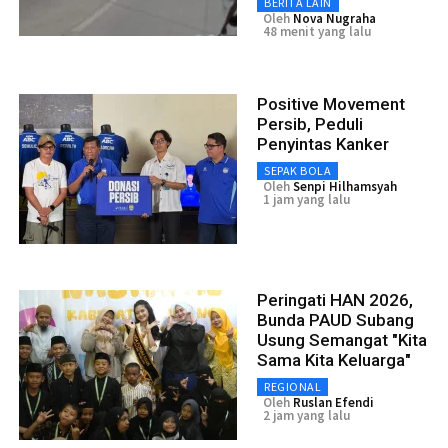
BERITA LAIN
Oleh
Nova Nugraha
48 menit yang lalu
Positive Movement
Persib, Peduli
Penyintas Kanker
SEPAK BOLA
Oleh
Senpi Hilhamsyah
1 jam yang lalu
Peringati HAN 2026,
Bunda PAUD Subang
Usung Semangat "Kita
Sama Kita Keluarga"
REGIONAL
Oleh
Ruslan Efendi
2 jam yang lalu