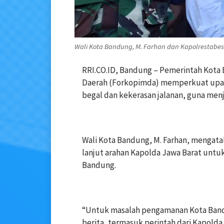
Wali Kota Bandung, M. Farhan dan ‎Kapolrestabes
RRI.CO.ID, Bandung – Pemerintah Kota
Daerah (Forkopimda) memperkuat upaya
begal dan kekerasan jalanan, guna me
‎Wali Kota Bandung, M. Farhan, mengata
lanjut arahan Kapolda Jawa Barat unt
Bandung.
‎“Untuk masalah pengamanan Kota Ban
berita, termasuk perintah dari Kapold