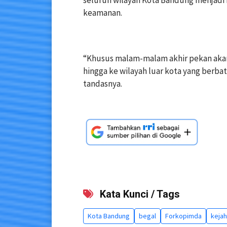
seluruh wilayah Kota Bandung menjad
keamanan.
‎“Khusus malam-malam akhir pekan akan
hingga ke wilayah luar kota yang berba
tandasnya.
Kata Kunci / Tags
Kota Bandung
begal
Forkopimda
kejah