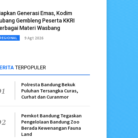
iapkan Generasi Emas, Kodim
ubang Gembleng Peserta KKRI
erbagai Materi Wasbang
9 Agt 2026
REGIONAL
ERITA
TERPOPULER
Polresta Bandung Bekuk
01
Puluhan Tersangka Curas,
Curhat dan Curanmor
Pemkot Bandung Tegaskan
02
Pengelolaan Bandung Zoo
Berada Kewenangan Fauna
Land