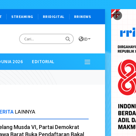
×
T
STREAMING
RRIDIGITAL
RRINEWS
ID
DUNIA 2026
EDITORIAL
ERITA
LAINNYA
elang Musda VI, Partai Demokrat
awa Barat Buka Pendaftaran Bakal