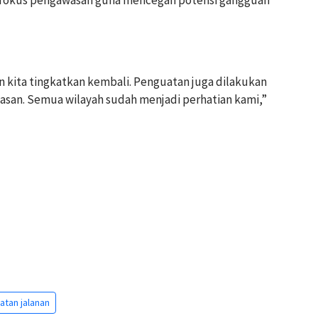
i fokus pengawasan guna mencegah potensi gangguan
 kita tingkatkan kembali. Penguatan juga dilakukan
tasan. Semua wilayah sudah menjadi perhatian kami,”
atan jalanan