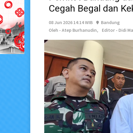
Cegah Begal dan Ke
08 Jun 2026 14:14 WIB
Bandung
Oleh - Atep Burhanudin,
Editor - Didi M