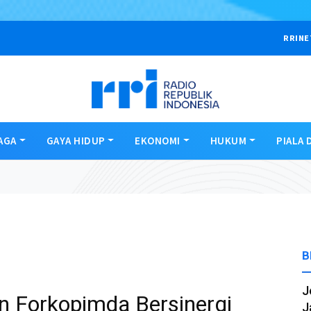
RRINE
AGA
GAYA HIDUP
EKONOMI
HUKUM
PIALA 
B
J
 Forkopimda Bersinergi
J