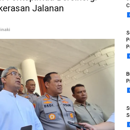
C
kerasan Jalanan
ainaki
S
P
P
B
P
S
S