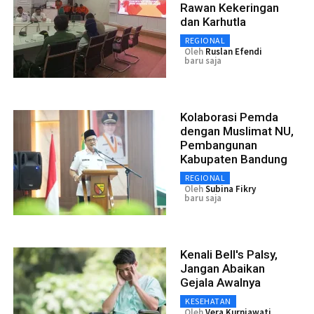
Rawan Kekeringan
dan Karhutla
REGIONAL
Oleh
Ruslan Efendi
baru saja
Kolaborasi Pemda
dengan Muslimat NU,
Pembangunan
Kabupaten Bandung
REGIONAL
Oleh
Subina Fikry
baru saja
Kenali Bell's Palsy,
Jangan Abaikan
Gejala Awalnya
KESEHATAN
Oleh
Vera Kurniawati