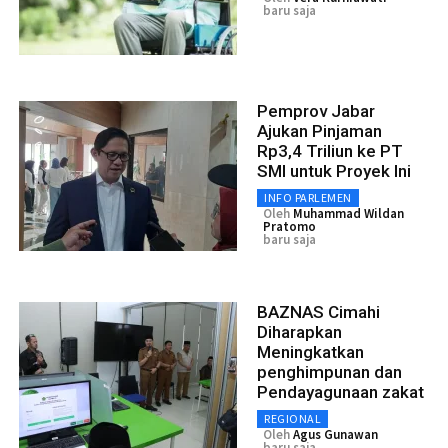
baru saja
Pemprov Jabar
Ajukan Pinjaman
Rp3,4 Triliun ke PT
SMI untuk Proyek Ini
INFO PARLEMEN
Oleh
Muhammad Wildan
Pratomo
baru saja
BAZNAS Cimahi
Diharapkan
Meningkatkan
penghimpunan dan
Pendayagunaan zakat
REGIONAL
Oleh
Agus Gunawan
baru saja