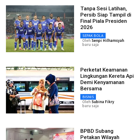
Tanpa Sesi Latihan,
Persib Siap Tampil di
Final Piala Presiden
2026
SEPAK BOLA
Oleh
Senpi Hilhamsyah
baru saja
Perketat Keamanan
Lingkungan Kereta Api
Demi Kenyamanan
Bersama
BISNIS
Oleh
Subina Fikry
baru saja
BPBD Subang
Petakan Wilayah