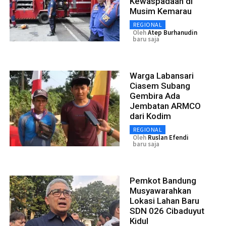
Kewaspadaan di
Musim Kemarau
REGIONAL
Oleh
Atep Burhanudin
baru saja
Warga Labansari
Ciasem Subang
Gembira Ada
Jembatan ARMCO
dari Kodim
REGIONAL
Oleh
Ruslan Efendi
baru saja
Pemkot Bandung
Musyawarahkan
Lokasi Lahan Baru
SDN 026 Cibaduyut
Kidul