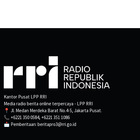
Kantor Pusat LPP RRI
Media radio berita online terpercaya - LPP RRI
📍 Jl. Medan Merdeka Barat No.4-5, Jakarta Pusat.
📞 +6221 350 0584, +6221 351 1086
📩 Pemberitaan: beritapro3@rri.go.id