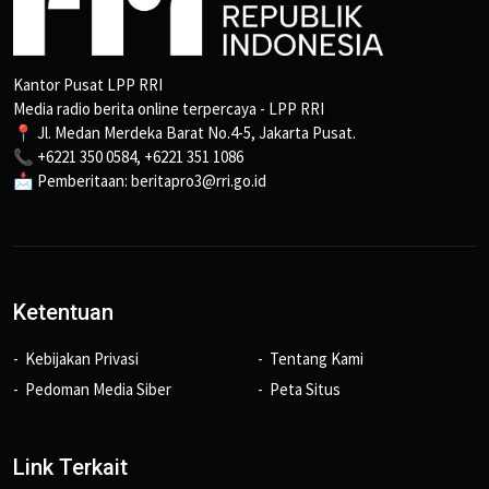
Kantor Pusat LPP RRI
Media radio berita online terpercaya - LPP RRI
📍 Jl. Medan Merdeka Barat No.4-5, Jakarta Pusat.
📞 +6221 350 0584, +6221 351 1086
📩 Pemberitaan: beritapro3@rri.go.id
Ketentuan
Kebijakan Privasi
Tentang Kami
Pedoman Media Siber
Peta Situs
Link Terkait