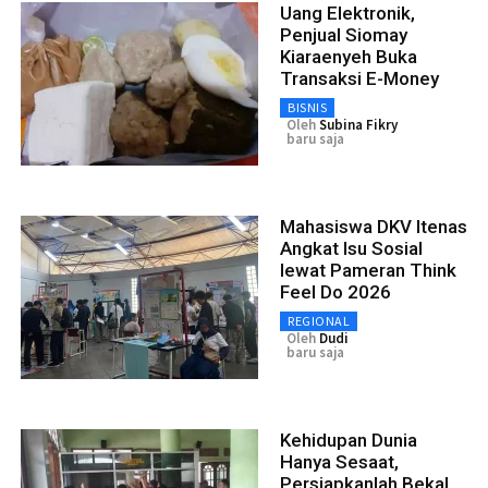
Uang Elektronik,
Penjual Siomay
Kiaraenyeh Buka
Transaksi E-Money
BISNIS
Oleh
Subina Fikry
baru saja
Mahasiswa DKV Itenas
Angkat Isu Sosial
lewat Pameran Think
Feel Do 2026
REGIONAL
Oleh
Dudi
baru saja
Kehidupan Dunia
Hanya Sesaat,
Persiapkanlah Bekal