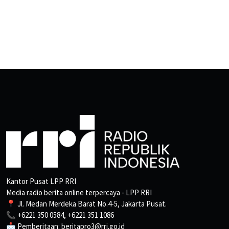
Kantor Pusat LPP RRI
Media radio berita online terpercaya - LPP RRI
📍 Jl. Medan Merdeka Barat No.4-5, Jakarta Pusat.
📞 +6221 350 0584, +6221 351 1086
📩 Pemberitaan: beritapro3@rri.go.id