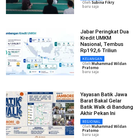
Oleh
Subina Fikry
baru saja
Jabar Peringkat Dua
Kredit UMKM
Nasional, Tembus
Rp192,6 Triliun
KEUANGAN
Oleh
Muhammad Wildan
Pratomo
baru saja
Yayasan Batik Jawa
Barat Bakal Gelar
Batik Walk di Bandung
Akhir Pekan Ini
REGIONAL
Oleh
Muhammad Wildan
Pratomo
baru saja