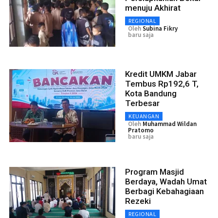
menuju Akhirat
REGIONAL
Oleh
Subina Fikry
baru saja
Kredit UMKM Jabar
Tembus Rp192,6 T,
Kota Bandung
Terbesar
KEUANGAN
Oleh
Muhammad Wildan
Pratomo
baru saja
Program Masjid
Berdaya, Wadah Umat
Berbagi Kebahagiaan
Rezeki
REGIONAL