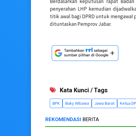
Berdasarkan keputusan rapat Badan
penyerahan LHP kemudian dijadwalka
titik awal bagi DPRD untuk mengawal 
dituntaskan Pemprov Jabar.
Kata Kunci / Tags
BPK
Buky Wibawa
Jawa Barat
Ketua DP
REKOMENDASI
BERITA