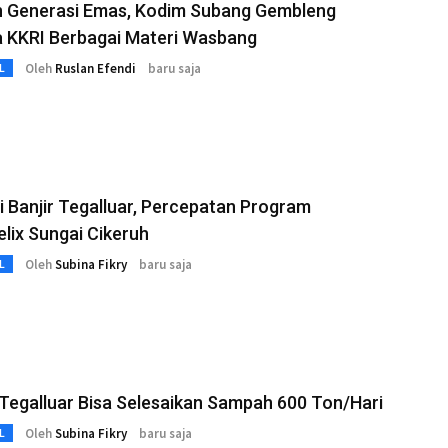
n Generasi Emas, Kodim Subang Gembleng
a KKRI Berbagai Materi Wasbang
Oleh
Ruslan Efendi
baru saja
L
 Banjir Tegalluar, Percepatan Program
lix Sungai Cikeruh
Oleh
Subina Fikry
baru saja
L
egalluar Bisa Selesaikan Sampah 600 Ton/Hari
Oleh
Subina Fikry
baru saja
L