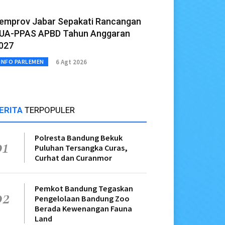
emprov Jabar Sepakati Rancangan
UA-PPAS APBD Tahun Anggaran
027
6 Agt 2026
INFO PARLEMEN
ERITA
TERPOPULER
Polresta Bandung Bekuk
01
Puluhan Tersangka Curas,
Curhat dan Curanmor
Pemkot Bandung Tegaskan
02
Pengelolaan Bandung Zoo
Berada Kewenangan Fauna
Land