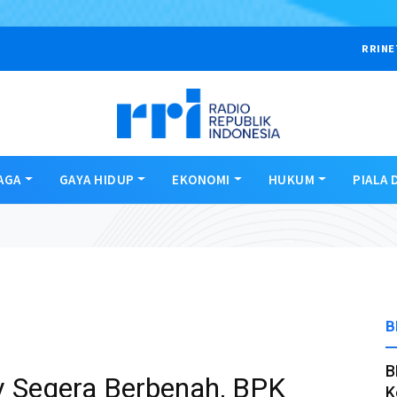
RRINE
AGA
GAYA HIDUP
EKONOMI
HUKUM
PIALA 
B
B
 Segera Berbenah, BPK
K