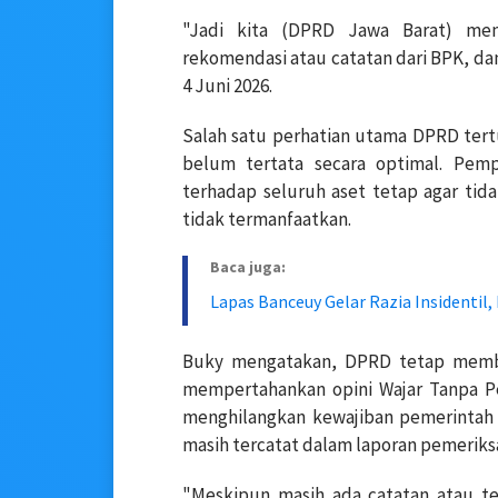
"Jadi kita (DPRD Jawa Barat) men
rekomendasi atau catatan dari BPK, dan
4 Juni 2026.
Salah satu perhatian utama DPRD tertu
belum tertata secara optimal. Pem
terhadap seluruh aset tetap agar tida
tidak termanfaatkan.
Baca juga:
Lapas Banceuy Gelar Razia Insidentil
Buky mengatakan, DPRD tetap member
mempertahankan opini Wajar Tanpa Pe
menghilangkan kewajiban pemerintah
masih tercatat dalam laporan pemeriks
"Meskipun masih ada catatan atau 