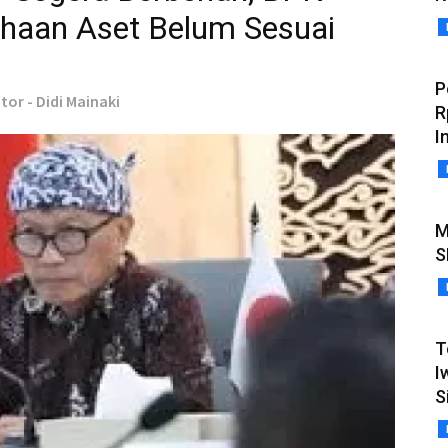
haan Aset Belum Sesuai
P
tor - Didi Mainaki
R
In
M
S
T
I
S