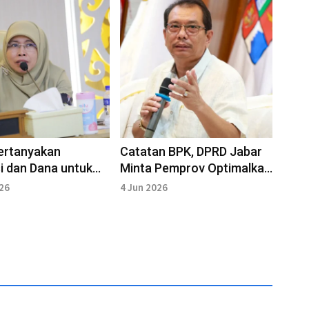
ertanyakan
Catatan BPK, DPRD Jabar
i dan Dana untuk
Minta Pemprov Optimalkan
a 70 Ribu Siswa
Aset Daerah
026
4 Jun 2026
ak SPMB