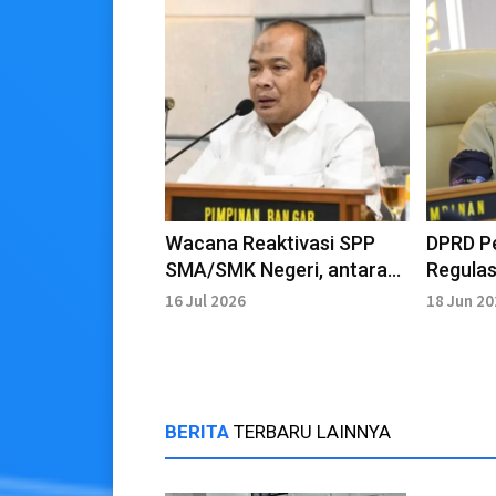
Wacana Reaktivasi SPP
DPRD P
SMA/SMK Negeri, antara
Regulas
Kemampuan Fiskal di
Beasisw
16 Jul 2026
18 Jun 2
tengah Kebutuhan
Tertol
BERITA
TERBARU LAINNYA