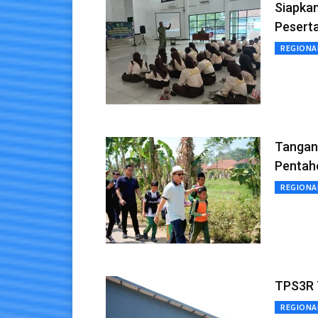
Siapka
Pesert
REGIONA
Tangani
Pentahe
REGIONA
TPS3R T
REGIONA