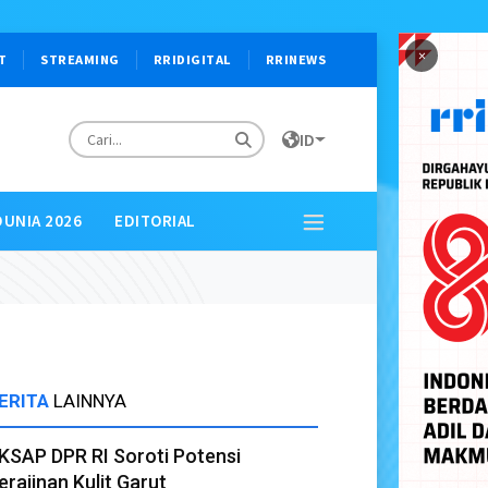
×
T
STREAMING
RRIDIGITAL
RRINEWS
ID
DUNIA 2026
EDITORIAL
ERITA
LAINNYA
KSAP DPR RI Soroti Potensi
erajinan Kulit Garut