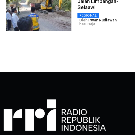
Jalan Limbangan-
Selaawi
REGIONAL
Oleh
Irwan Rudiawan
baru saja