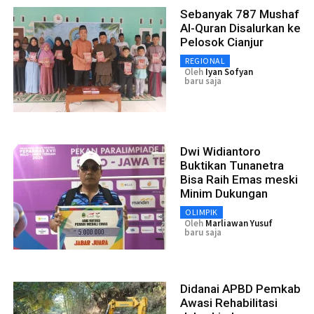
Sebanyak 787 Mushaf
Al-Quran Disalurkan ke
Pelosok Cianjur
REGIONAL
Oleh
Iyan Sofyan
baru saja
Dwi Widiantoro
Buktikan Tunanetra
Bisa Raih Emas meski
Minim Dukungan
OLIMPIK
Oleh
Marliawan Yusuf
baru saja
Didanai APBD Pemkab
Awasi Rehabilitasi