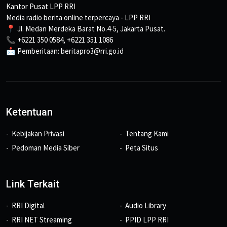
Kantor Pusat LPP RRI
Media radio berita online terpercaya - LPP RRI
📍 Jl. Medan Merdeka Barat No.4-5, Jakarta Pusat.
📞 +6221 350 0584, +6221 351 1086
📩 Pemberitaan: beritapro3@rri.go.id
Ketentuan
Kebijakan Privasi
Tentang Kami
Pedoman Media Siber
Peta Situs
Link Terkait
RRI Digital
Audio Library
RRI NET Streaming
PPID LPP RRI