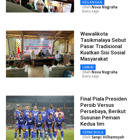
KEUANGAN
Oleh
Nova Nugraha
baru saja
Wawalikota
Tasikmalaya Sebut
Pasar Tradisional
Kuatkan Sisi Sosial
Masyarakat
UMKM
Oleh
Nova Nugraha
baru saja
Final Piala Presiden
Persib Versus
Persebaya, Berikut
Susunan Pemain
Kedua tim
SEPAK BOLA
Oleh
Senpi Hilhamsyah